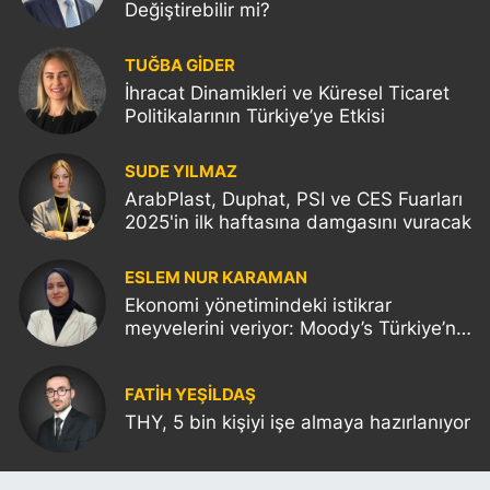
Değiştirebilir mi?
TUĞBA GİDER
İhracat Dinamikleri ve Küresel Ticaret
Politikalarının Türkiye’ye Etkisi
SUDE YILMAZ
ArabPlast, Duphat, PSI ve CES Fuarları
2025'in ilk haftasına damgasını vuracak
ESLEM NUR KARAMAN
Ekonomi yönetimindeki istikrar
meyvelerini veriyor: Moody’s Türkiye’nin
kredi notunu yükseltti!
FATIH YEŞİLDAŞ
THY, 5 bin kişiyi işe almaya hazırlanıyor