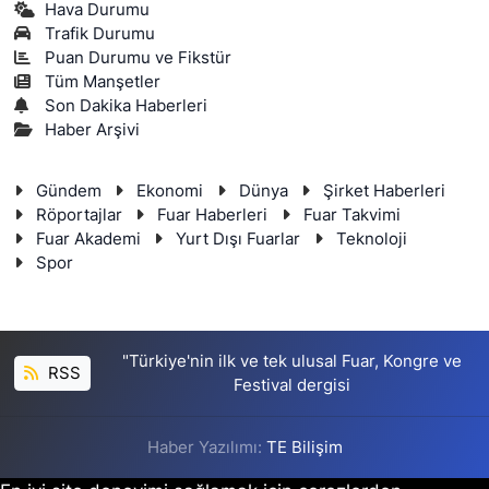
Hava Durumu
Trafik Durumu
Puan Durumu ve Fikstür
Tüm Manşetler
Son Dakika Haberleri
Haber Arşivi
Gündem
Ekonomi
Dünya
Şirket Haberleri
Röportajlar
Fuar Haberleri
Fuar Takvimi
Fuar Akademi
Yurt Dışı Fuarlar
Teknoloji
Spor
"Türkiye'nin ilk ve tek ulusal Fuar, Kongre ve
RSS
Festival dergisi
Haber Yazılımı:
TE Bilişim