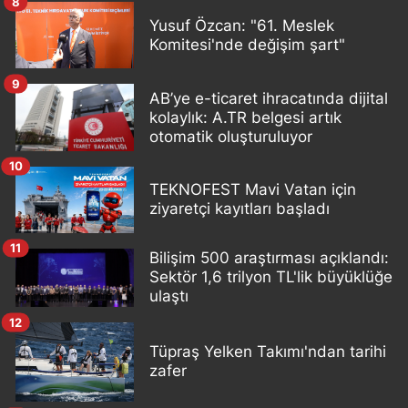
8
Yusuf Özcan: "61. Meslek
Komitesi'nde değişim şart"
9
AB’ye e-ticaret ihracatında dijital
kolaylık: A.TR belgesi artık
otomatik oluşturuluyor
10
TEKNOFEST Mavi Vatan için
ziyaretçi kayıtları başladı
11
Bilişim 500 araştırması açıklandı:
Sektör 1,6 trilyon TL'lik büyüklüğe
ulaştı
12
Tüpraş Yelken Takımı'ndan tarihi
zafer