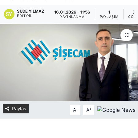
Yurt Dışı Fuarlar
KÜLTÜR SANAT
SUDE YILMAZ
16.01.2026 - 11:56
1
7
EDITÖR
YAYINLANMA
PAYLAŞIM
GÖS
Teknoloji
ŞİRKET HABERLERİ
Spor
SAVUNMA SANAYİ
FUAR HABERLERİ
FUAR TAKVİMİ
Amerika Fuarları
FUAR RAPORU
Paylaş
-
+
A
A
FESTİVAL HABERLERİ
FESTİVAL TAKVİMİ