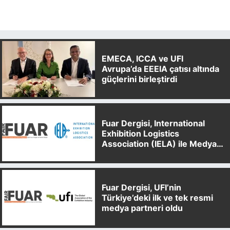
EMECA, ICCA ve UFI
Avrupa’da EEEIA çatısı altında
güçlerini birleştirdi
Fuar Dergisi, International
Exhibition Logistics
Association (IELA) ile Medya
Partnerliği Anlaşması İmzaladı
Fuar Dergisi, UFI’nin
Türkiye’deki ilk ve tek resmi
medya partneri oldu