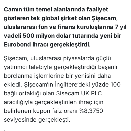
Camın tüm temel alanlarında faaliyet
KONGRE HABERLERİ
gösteren tek global şirket olan Şişecam,
uluslararası fon ve finans kuruluşlarına 7 yıl
KONGRE TAKVİMİ
vadeli 500 milyon dolar tutarında yeni bir
RÖPORTAJLAR
Eurobond ihracı gerçekleştirdi.
Şişecam, uluslararası piyasalarda güçlü
BİYOGRAFİLER
yatırımcı talebiyle gerçekleştirdiği başarılı
borçlanma işlemlerine bir yenisini daha
ekledi. Şişecam’ın İngiltere’deki yüzde 100
bağlı ortaklığı olan Sisecam UK PLC
aracılığıyla gerçekleştirilen ihraç için
belirlenen kupon faiz oranı %8,3750
seviyesinde gerçekleşti.