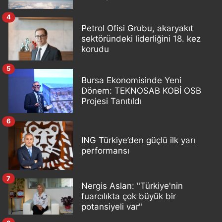
4
Petrol Ofisi Grubu, akaryakıt
sektöründeki liderliğini 18. kez
korudu
5
Bursa Ekonomisinde Yeni
Dönem: TEKNOSAB KOBİ OSB
Projesi Tanıtıldı
6
ING Türkiye’den güçlü ilk yarı
performansı
7
Nergis Aslan: "Türkiye'nin
fuarcılıkta çok büyük bir
potansiyeli var"