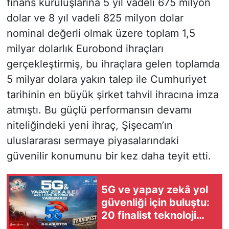
finans kuruluşlarına 5 yıl vadeli 675 milyon
dolar ve 8 yıl vadeli 825 milyon dolar
nominal değerli olmak üzere toplam 1,5
milyar dolarlık Eurobond ihraçları
gerçekleştirmiş, bu ihraçlara gelen toplamda
5 milyar dolara yakın talep ile Cumhuriyet
tarihinin en büyük şirket tahvil ihracına imza
atmıştı. Bu güçlü performansın devamı
niteliğindeki yeni ihraç, Şişecam’ın
uluslararası sermaye piyasalarındaki
güvenilir konumunu bir kez daha teyit etti.
5G ve yapay zekâ yol
güvenliği için buluştu:
20 finalist teknoloji
için yarışıyor