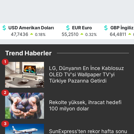
USD Amerikan Doları
EUR Euro
GBP İngiliz
47,7436
55,2510
64,4811
0.18
%
0.32
%
Trend Haberler
1
LG, Dünyanın En İnce Kablosuz
OLED TV'si Wallpaper TV'yi
Türkiye Pazarına Getirdi
2
Rekolte yüksek, ihracat hedefi
100 milyon dolar
3
SunExpress'ten rekor hafta sonu