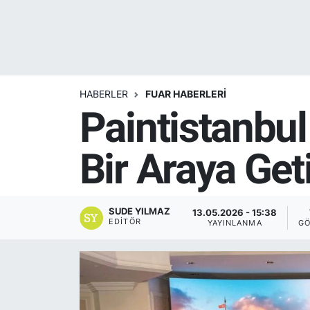
Yurt Dışı Fuarlar
KÜLTÜR SANAT
Teknoloji
ŞİRKET HABERLERİ
HABERLER
FUAR HABERLERİ
Spor
SAVUNMA SANAYİ
Paintistanbu
FUAR HABERLERİ
Bir Araya Geti
FUAR TAKVİMİ
Amerika Fuarları
SUDE YILMAZ
13.05.2026 - 15:38
EDITÖR
YAYINLANMA
GÖ
FUAR RAPORU
FESTİVAL HABERLERİ
FESTİVAL TAKVİMİ