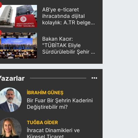
Edecek”
AB’ye e-ticaret
ihracatında dijital
kolaylık: A.TR belgesi
artık otomatik
oluşturuluyor
Bakan Kacır:
"TÜBİTAK Eliyle
Sürdürülebilir Şehir ve
İnovasyon Merkezleri
Kurulacak"
Yazarlar
İBRAHİM GÜNEŞ
Bir Fuar Bir Şehrin Kaderini
Değiştirebilir mi?
TUĞBA GİDER
İhracat Dinamikleri ve
Küresel Ticaret