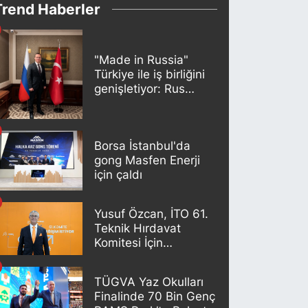
Trend Haberler
"Made in Russia"
Türkiye ile iş birliğini
genişletiyor: Rus
kereste endüstrisi
şirketleri yeni
ortaklıklar geliştiriyor
Borsa İstanbul'da
gong Masfen Enerji
için çaldı
Yusuf Özcan, İTO 61.
Teknik Hırdavat
Komitesi İçin
Adaylığını Açıkladı
TÜGVA Yaz Okulları
Finalinde 70 Bin Genç