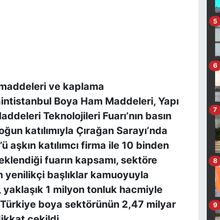
5
6
maddeleri ve kaplama
aintistanbul Boya Ham Maddeleri, Yapı
7
ddeleri Teknolojileri Fuarı’nın basın
yoğun katılımıyla Çırağan Sarayı’nda
ü aşkın katılımcı firma ile 10 binden
eklendiği fuarın kapsamı, sektöre
8
n yenilikçi başlıklar kamuoyuyla
, yaklaşık 1 milyon tonluk hacmiyle
 Türkiye boya sektörünün 2,47 milyar
9
kkat çekildi.