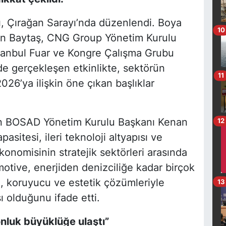
ı, Çırağan Sarayı’nda düzenlendi. Boya
10
an Baytaş, CNG Group Yönetim Kurulu
tanbul Fuar ve Kongre Çalışma Grubu
e gerçekleşen etkinlikte, sektörün
11
26’ya ilişkin öne çıkan başlıklar
pan BOSAD Yönetim Kurulu Başkanı Kenan
12
asitesi, ileri teknoloji altyapısı ve
onomisinin stratejik sektörleri arasında
omotive, enerjiden denizciliğe kadar birçok
n, koruyucu ve estetik çözümleriyle
13
 olduğunu ifade etti.
nluk büyüklüğe ulaştı”