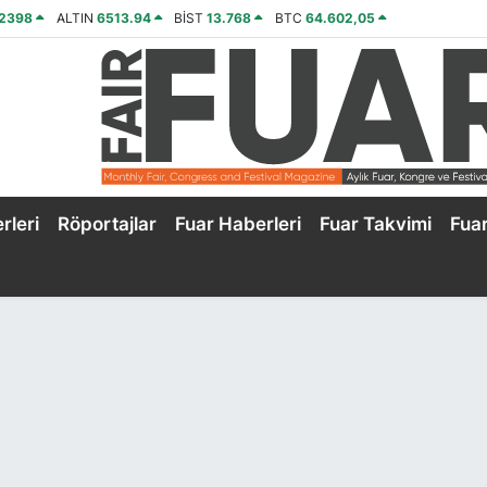
,2398
ALTIN
6513.94
BİST
13.768
BTC
64.602,05
rleri
Röportajlar
Fuar Haberleri
Fuar Takvimi
Fua