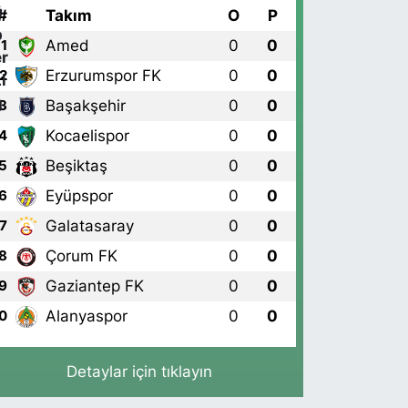
#
Takım
O
P
Amed
0
0
1
Erzurumspor FK
0
0
2
Başakşehir
0
0
3
Kocaelispor
0
0
4
Beşiktaş
0
0
5
Eyüpspor
0
0
6
Galatasaray
0
0
7
Çorum FK
0
0
8
Gaziantep FK
0
0
9
Alanyaspor
0
0
0
Detaylar için tıklayın