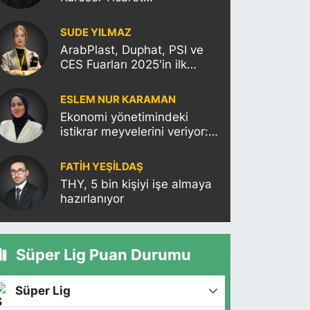
Politikalarının Türkiye’ye
Etkisi
SUDE YILMAZ
ArabPlast, Duphat, PSI ve
CES Fuarları 2025'in ilk
haftasına damgasını
vuracak
ESLEM NUR KARAMAN
Ekonomi yönetimindeki
istikrar meyvelerini veriyor:
Moody’s Türkiye’nin kredi
notunu yükseltti!
FATIH YEŞİLDAŞ
THY, 5 bin kişiyi işe almaya
hazırlanıyor
Süper Lig Puan Durumu
Süper Lig