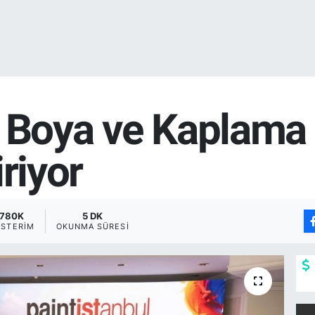
l Boya ve Kaplama
riyor
780K
5 DK
STERIM
OKUNMA SÜRESI