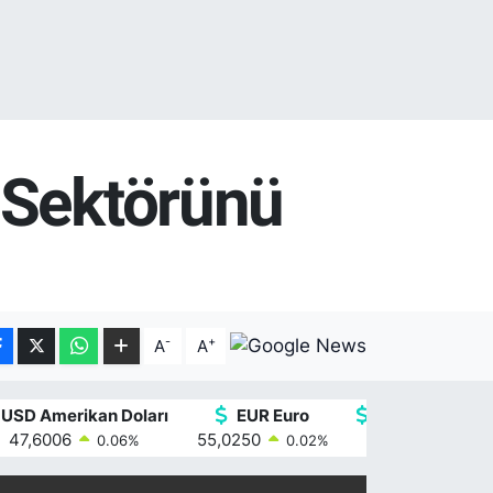
 Sektörünü
-
+
A
A
USD Amerikan Doları
EUR Euro
GBP İngiliz Ste
47,6006
55,0250
64,2398
0.06
%
0.02
%
0.2