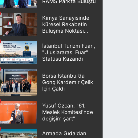
RAMS Park’ta Buluştu
Kimya Sanayisinde
Küresel Rekabetin
Buluşma Noktası
İstanbul
İstanbul Turizm Fuarı,
"Uluslararası Fuar"
Statüsü Kazandı
Borsa İstanbul’da
Gong Kardemir Çelik
İçin Çaldı
Yusuf Özcan: "61.
Meslek Komitesi'nde
değişim şart"
Armada Gıda'dan