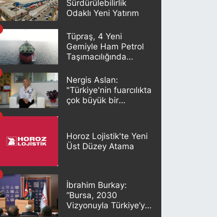
Sürdürülebilirlik
Odaklı Yeni Yatırım
Tüpraş, 4 Yeni
Gemiyle Ham Petrol
Taşımacılığında
Gücünü Artırıyor
Nergis Aslan:
"Türkiye'nin fuarcılıkta
çok büyük bir
potansiyeli var"
Horoz Lojistik'te Yeni
Üst Düzey Atama
İbrahim Burkay:
“Bursa, 2030
Vizyonuyla Türkiye’yi
Büyütmeye Devam