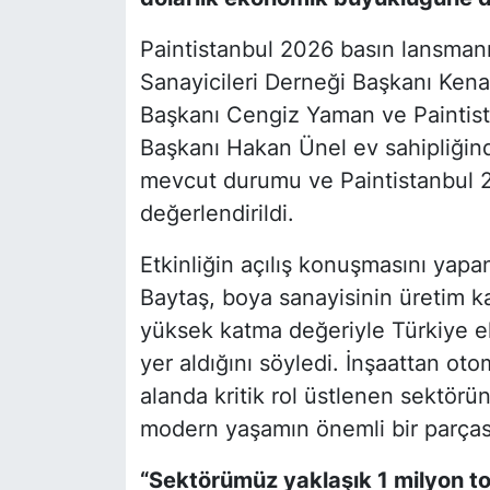
Paintistanbul 2026 basın lansman
Sanayicileri Derneği Başkanı Ken
Başkanı Cengiz Yaman ve Paintis
Başkanı Hakan Ünel ev sahipliğind
mevcut durumu ve Paintistanbul 20
değerlendirildi.
Etkinliğin açılış konuşmasını ya
Baytaş, boya sanayisinin üretim kap
yüksek katma değeriyle Türkiye ek
yer aldığını söyledi. İnşaattan ot
alanda kritik rol üstlenen sektörü
modern yaşamın önemli bir parçası
“Sektörümüz yaklaşık 1 milyon to