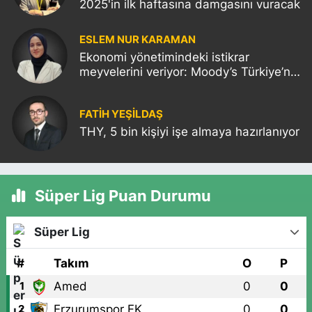
2025'in ilk haftasına damgasını vuracak
ESLEM NUR KARAMAN
Ekonomi yönetimindeki istikrar
meyvelerini veriyor: Moody’s Türkiye’nin
kredi notunu yükseltti!
FATIH YEŞİLDAŞ
THY, 5 bin kişiyi işe almaya hazırlanıyor
Süper Lig Puan Durumu
Süper Lig
#
Takım
O
P
Amed
0
0
1
Erzurumspor FK
0
0
2