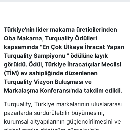
KONGRE HABERLERİ
KONGRE TAKVİMİ
Türkiye'nin lider makarna üreticilerinden
Oba Makarna, Turquality Ödülleri
RÖPORTAJLAR
kapsamında "En Çok Ülkeye İhracat Yapan
Turquality Şampiyonu " ödülüne layık
BİYOGRAFİLER
görüldü. Ödül, Türkiye İhracatçılar Meclisi
(TİM) ev sahipliğinde düzenlenen
Turquality Vizyon Buluşması ve
Markalaşma Konferansı'nda takdim edildi.
Turquality, Türkiye markalarının uluslararası
pazarlarda sürdürülebilir büyümesini,
kurumsal altyapılarının güçlendirilmesini ve