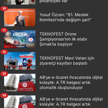
potansiyeli var"
10
Yusuf Özcan: "61. Meslek
Komitesi'nde değişim şart"
11
TEKNOFEST Drone
Şampiyonası’nın ilk etabı
Şırnak’ta başlıyor
12
TEKNOFEST Mavi Vatan için
ziyaretçi kayıtları başladı
13
AB’ye e-ticaret ihracatında dijital
kolaylık: A.TR belgesi artık
otomatik oluşturuluyor
14
AB’ye e-ticaret ihracatında dijital
kolaylık: A.TR belgesi artık