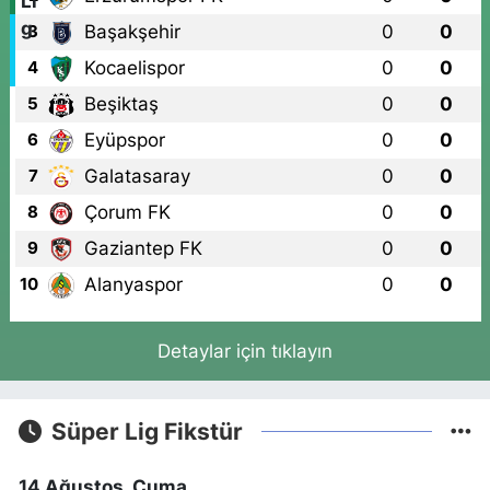
Başakşehir
0
0
3
Kocaelispor
0
0
4
Beşiktaş
0
0
5
Eyüpspor
0
0
6
Galatasaray
0
0
7
Çorum FK
0
0
8
Gaziantep FK
0
0
9
Alanyaspor
0
0
10
Detaylar için tıklayın
Süper Lig Fikstür
14 Ağustos, Cuma