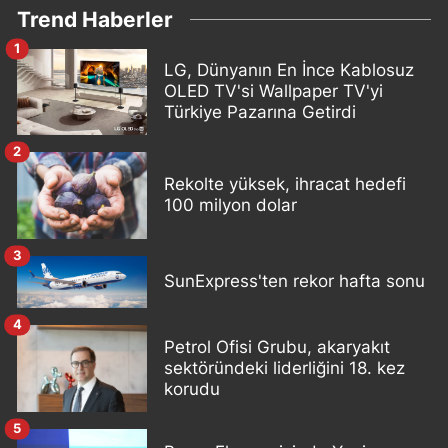
Trend Haberler
1
LG, Dünyanın En İnce Kablosuz
OLED TV'si Wallpaper TV'yi
Türkiye Pazarına Getirdi
2
Rekolte yüksek, ihracat hedefi
100 milyon dolar
3
SunExpress'ten rekor hafta sonu
4
Petrol Ofisi Grubu, akaryakıt
sektöründeki liderliğini 18. kez
korudu
5