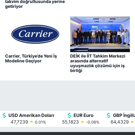
takvim doğrultusunda yerine
getiriyor
Carrier, Türkiye’de Yeni İş
DEİK ile İİT Tahkim Merkezi
Modeline Geçiyor
arasında alternatif
uyuşmazlık çözümü için iş
birliği
USD Amerikan Doları
EUR Euro
GBP İngiliz
47,7239
55,1823
64,4329
0.01
%
-0.06
%