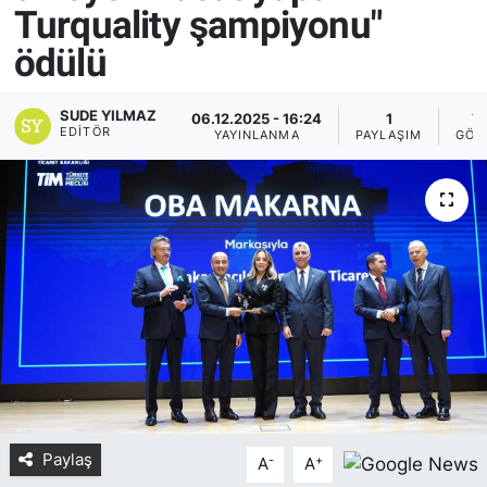
Turquality şampiyonu"
Yurt Dışı Fuarlar
KÜLTÜR SANAT
ödülü
Teknoloji
ŞİRKET HABERLERİ
SUDE YILMAZ
06.12.2025 - 16:24
1
7
EDITÖR
YAYINLANMA
PAYLAŞIM
GÖS
Spor
SAVUNMA SANAYİ
FUAR HABERLERİ
FUAR TAKVİMİ
Amerika Fuarları
FUAR RAPORU
FESTİVAL HABERLERİ
Paylaş
-
+
A
A
FESTİVAL TAKVİMİ