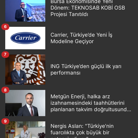
Bursa Ekonomisinde Yeni
Dönem: TEKNOSAB KOBİ OSB
Projesi Tanıtıldı
6
Carrier, Türkiye’de Yeni İş
Modeline Geçiyor
7
ING Türkiye’den güçlü ilk yarı
performansı
8
Metgün Enerji, halka arz
izahnamesindeki taahhütlerini
planlanan takvim doğrultusunda
yerine getiriyor
9
Nergis Aslan: "Türkiye'nin
fuarcılıkta çok büyük bir