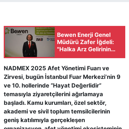
KONGRE HABERLERİ
KONGRE TAKVİMİ
Bewen Enerji Genel
Müdürü Zafer İğdeli:
RÖPORTAJLAR
"Halka Arz Gelirinin
Yüzde 55'ini Yeni
BİYOGRAFİLER
Yatırımlara Ayıracağız"
NADMEX 2025 Afet Yönetimi Fuarı ve
Zirvesi, bugün İstanbul Fuar Merkezi’nin 9
ve 10. hollerinde “Hayat Değerlidir”
temasıyla ziyaretçilerini ağırlamaya
başladı. Kamu kurumları, özel sektör,
akademi ve sivil toplum temsilcilerinin
geniş katılımıyla gerçekleşen
organizasyon, afet yönetimi ekosisteminin