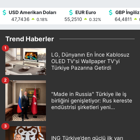
USD Amerikan Doları
EUR Euro
GBP İngiliz
47,7436
55,2510
64,4811
0.18
%
0.32
%
Trend Haberler
1
LG, Dünyanın En İnce Kablosuz
OLED TV'si Wallpaper TV'yi
Türkiye Pazarına Getirdi
2
"Made in Russia" Türkiye ile iş
birliğini genişletiyor: Rus kereste
endüstrisi şirketleri yeni
ortaklıklar geliştiriyor
3
ING Türkiye’den güçlü ilk yarı