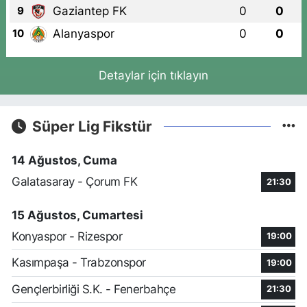
Gaziantep FK
0
0
9
Alanyaspor
0
0
10
Detaylar için tıklayın
Süper Lig Fikstür
14 Ağustos, Cuma
Galatasaray - Çorum FK
21:30
15 Ağustos, Cumartesi
Konyaspor - Rizespor
19:00
Kasımpaşa - Trabzonspor
19:00
Gençlerbirliği S.K. - Fenerbahçe
21:30