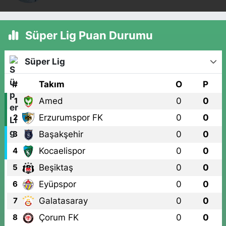
Süper Lig Puan Durumu
Süper Lig
#
Takım
O
P
Amed
0
0
1
Erzurumspor FK
0
0
2
Başakşehir
0
0
3
Kocaelispor
0
0
4
Beşiktaş
0
0
5
Eyüpspor
0
0
6
Galatasaray
0
0
7
Çorum FK
0
0
8