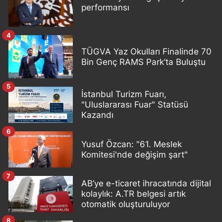
performansı
4
TÜGVA Yaz Okulları Finalinde 70
Bin Genç RAMS Park’ta Buluştu
5
İstanbul Turizm Fuarı,
"Uluslararası Fuar" Statüsü
Kazandı
6
Yusuf Özcan: "61. Meslek
Komitesi'nde değişim şart"
7
AB’ye e-ticaret ihracatında dijital
kolaylık: A.TR belgesi artık
otomatik oluşturuluyor
8