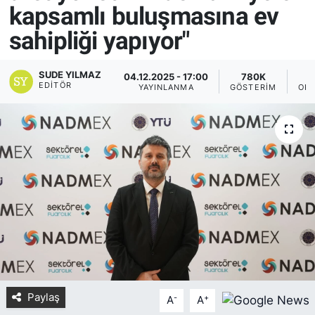
kapsamlı buluşmasına ev
Yurt Dışı Fuarlar
KÜLTÜR SANAT
sahipliği yapıyor"
Teknoloji
ŞİRKET HABERLERİ
SUDE YILMAZ
04.12.2025 - 17:00
780K
EDITÖR
YAYINLANMA
GÖSTERIM
OKU
Spor
SAVUNMA SANAYİ
FUAR HABERLERİ
FUAR TAKVİMİ
Amerika Fuarları
FUAR RAPORU
FESTİVAL HABERLERİ
Paylaş
-
+
A
A
FESTİVAL TAKVİMİ