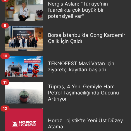
Nergis Aslan: "Türkiye'nin
fuarcılıkta çok büyük bir
potansiyeli var"
9
Borsa İstanbul’da Gong Kardemir
Çelik İçin Çaldı
10
TEKNOFEST Mavi Vatan için
ziyaretçi kayıtları başladı
11
Tüpraş, 4 Yeni Gemiyle Ham
Petrol Taşımacılığında Gücünü
Artırıyor
12
Horoz Lojistik'te Yeni Üst Düzey
Atama