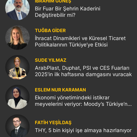
İBRAHİM GÜNEŞ
Bir Fuar Bir Şehrin Kaderini
Değiştirebilir mi?
TUĞBA GİDER
İhracat Dinamikleri ve Küresel Ticaret
Politikalarının Türkiye’ye Etkisi
SUDE YILMAZ
ArabPlast, Duphat, PSI ve CES Fuarları
2025'in ilk haftasına damgasını vuracak
ESLEM NUR KARAMAN
Ekonomi yönetimindeki istikrar
meyvelerini veriyor: Moody’s Türkiye’nin
kredi notunu yükseltti!
FATIH YEŞİLDAŞ
THY, 5 bin kişiyi işe almaya hazırlanıyor