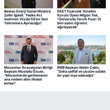
Bewen Enerji Genel Müdürü
EKET Fuarcılık Yönetim
Zafer İğdeli: "Halka Arz
Kurulu Üyesi Nilgün Tok,
Gelirinin Yüzde 55'ini Yeni
"Üniversite Tercih Fuarı 15
Yatırımlara Ayıracağız"
bini aşkın öğrenci
ağırlayacak"
Mücevher İhracatçıları Birliği
İMİB Başkanı Metin Çekiç,
Başkanı Mustafa Özcan,
“Daha şeffaf ve çözüm odaklı
"Mücevherde gerilemenin
bir yapı inşa edeceğiz”
ana nedeni altın ithalat
kotası"