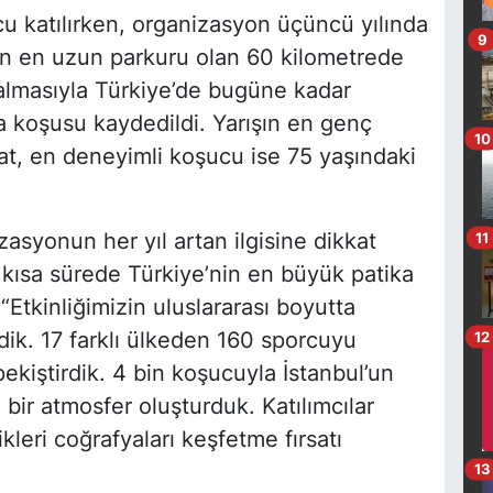
rcu katılırken, organizasyon üçüncü yılında
9
ğin en uzun parkuru olan 60 kilometrede
almasıyla Türkiye’de bugüne kadar
ka koşusu kaydedildi. Yarışın en genç
10
nat, en deneyimli koşucu ise 75 yaşındaki
zasyonun her yıl artan ilgisine dikkat
11
 kısa sürede Türkiye’nin en büyük patika
“Etkinliğimizin uluslararası boyutta
ik. 17 farklı ülkeden 160 sporcuyu
12
pekiştirdik. 4 bin koşucuyla İstanbul’un
bir atmosfer oluşturduk. Katılımcılar
ri coğrafyaları keşfetme fırsatı
13