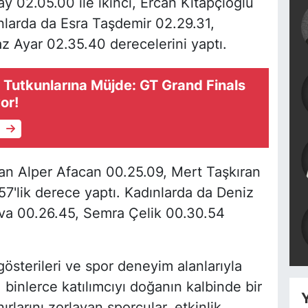
y 02.05.00 ile ikinci, Ercan Kitapçıoğlu
nlarda da Esra Taşdemir 02.29.31,
 Ayar 02.35.40 derecelerini yaptı.
 Tutkunlarına Müjde: GT Grand Finals
or!
e
an Alper Afacan 00.25.09, Mert Taşkıran
'lik derece yaptı. Kadınlarda da Deniz
va 00.26.45, Semra Çelik 00.30.54
österileri ve spor deneyim alanlarıyla
 binlerce katılımcıyı doğanın kalbinde bir
Y
ırlarını zorlayan sporcular, etkinlik