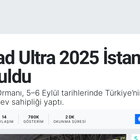
ad Ultra 2025 İsta
uldu
manı, 5–6 Eylül tarihlerinde Türkiye’n
ev sahipliği yaptı.
14
780K
2 DK
YLAŞIM
GÖSTERIM
OKUNMA SÜRESI