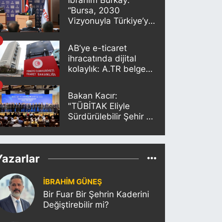
İbrahim Burkay:
“Bursa, 2030
Vizyonuyla Türkiye’yi
Büyütmeye Devam
Edecek”
AB’ye e-ticaret
ihracatında dijital
kolaylık: A.TR belgesi
artık otomatik
oluşturuluyor
Bakan Kacır:
"TÜBİTAK Eliyle
Sürdürülebilir Şehir ve
İnovasyon Merkezleri
Kurulacak"
Yazarlar
İBRAHİM GÜNEŞ
Bir Fuar Bir Şehrin Kaderini
Değiştirebilir mi?