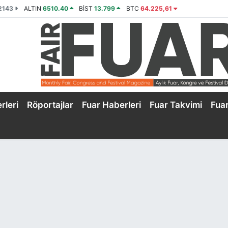
2143
ALTIN
6510.40
BİST
13.799
BTC
64.225,61
rleri
Röportajlar
Fuar Haberleri
Fuar Takvimi
Fua