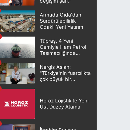
değişim şart"
Armada Gıda'dan
Sürdürülebilirlik
Odaklı Yeni Yatırım
Tüpraş, 4 Yeni
Gemiyle Ham Petrol
Taşımacılığında
Gücünü Artırıyor
Nergis Aslan:
"Türkiye'nin fuarcılıkta
çok büyük bir
potansiyeli var"
Horoz Lojistik'te Yeni
Üst Düzey Atama