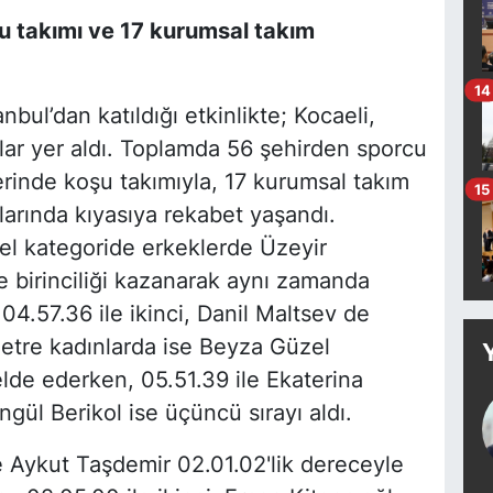
u takımı ve 17 kurumsal takım
14
nbul’dan katıldığı etkinlikte; Kocaeli,
lar yer aldı. Toplamda 56 şehirden sporcu
erinde koşu takımıyla, 17 kurumsal takım
15
larında kıyasıya rekabet yaşandı.
l kategoride erkeklerde Üzeyir
e birinciliği kazanarak aynı zamanda
04.57.36 ile ikinci, Danil Maltsev de
metre kadınlarda ise Beyza Güzel
elde ederken, 05.51.39 ile Ekaterina
gül Berikol ise üçüncü sırayı aldı.
e Aykut Taşdemir 02.01.02'lik dereceyle