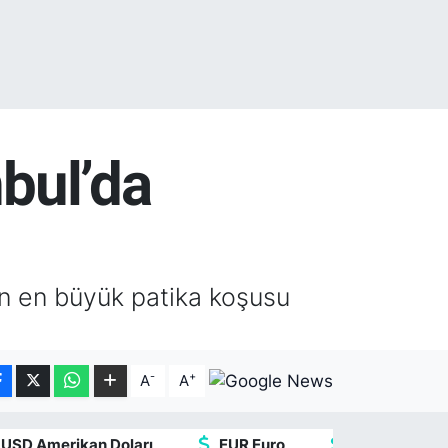
nbul’da
in en büyük patika koşusu
-
+
A
A
USD Amerikan Doları
EUR Euro
GBP İngiliz St