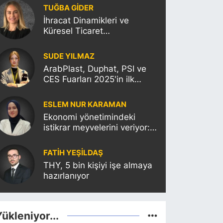
TUĞBA GİDER
İhracat Dinamikleri ve
Küresel Ticaret
Politikalarının Türkiye’ye
Etkisi
SUDE YILMAZ
ArabPlast, Duphat, PSI ve
CES Fuarları 2025'in ilk
haftasına damgasını
vuracak
ESLEM NUR KARAMAN
Ekonomi yönetimindeki
istikrar meyvelerini veriyor:
Moody’s Türkiye’nin kredi
notunu yükseltti!
FATIH YEŞİLDAŞ
THY, 5 bin kişiyi işe almaya
hazırlanıyor
ükleniyor...