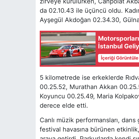
zirveye kurulurken, Canpolat Akba
da 02.10.43 ile üçüncü oldu. Kadı
Ayşegül Akdoğan 02.34.30, Gülnaz
Motorsporları
İstanbul Geliy
İçeriği Görüntül
5 kilometrede ise erkeklerde Rıdv
00.25.52, Murathan Akkan 00.25.57
Koyuncu 00.25.49, Maria Kolpako
derece elde etti.
Canlı müzik performansları, dans g
festival havasına bürünen etkinlik,
araya getirdi. Parkurlarda kendi sın