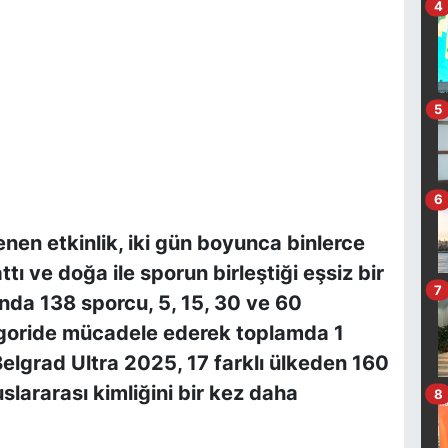
4
5
6
en etkinlik, iki gün boyunca binlerce
ı ve doğa ile sporun birleştiği eşsiz bir
7
nda 138 sporcu, 5, 15, 30 ve 60
egoride mücadele ederek toplamda 1
 Belgrad Ultra 2025, 17 farklı ülkeden 160
slararası kimliğini bir kez daha
8