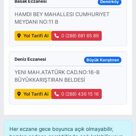
Basak Eczanesi
Demirköy
HAMDI BEY MAHALLESI CUMHURIYET
MEYDANI NO:11 B
Yol Tarifi Al
0 (288) 681 65 89
Deniz Eczanesi
Büyük Karıştıran
YENI MAH.ATATÜRK CAD.NO:16-B
BÜYÜKKARIŞTIRAN BELDESİ
Yol Tarifi Al
0 (288) 436 15 16
Her eczane gece boyunca açık olmayabilir,