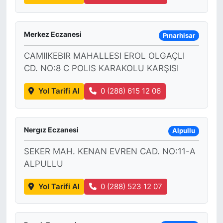
Merkez Eczanesi
Pınarhisar
CAMIIKEBIR MAHALLESI EROL OLGAÇLI
CD. NO:8 C POLIS KARAKOLU KARŞISI
Yol Tarifi Al
0 (288) 615 12 06
Nergız Eczanesi
Alpullu
SEKER MAH. KENAN EVREN CAD. NO:11-A
ALPULLU
Yol Tarifi Al
0 (288) 523 12 07