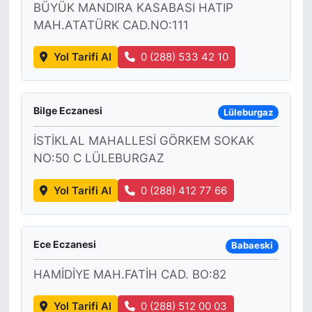
BÜYÜK MANDIRA KASABASI HATIP
MAH.ATATÜRK CAD.NO:111
KONGRE HABERLERİ
Yol Tarifi Al
0 (288) 533 42 10
KONGRE TAKVİMİ
RÖPORTAJLAR
Bilge Eczanesi
Lüleburgaz
BİYOGRAFİLER
İSTİKLAL MAHALLESİ GÖRKEM SOKAK
NO:50 C LÜLEBURGAZ
Yol Tarifi Al
0 (288) 412 77 66
Ece Eczanesi
Babaeski
HAMİDİYE MAH.FATİH CAD. BO:82
Yol Tarifi Al
0 (288) 512 00 03