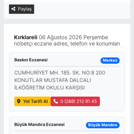
Paylaş
Yurt Dışı Fuarlar
KÜLTÜR SANAT
Teknoloji
ŞİRKET HABERLERİ
Kırklareli
06 Ağustos 2026 Perşembe
Spor
SAVUNMA SANAYİ
nöbetçi eczane adres, telefon ve konumları
FUAR HABERLERİ
Baskın Eczanesi
Merkez
FUAR TAKVİMİ
CUMHURİYET MH. 185. SK. NO:8 200
KONUTLAR MUSTAFA DALCALI
Amerika Fuarları
İLKÖĞRETİM OKULU KARŞISI
Yol Tarifi Al
0 (288) 212 91 45
FUAR RAPORU
FESTİVAL HABERLERİ
Büyük Mandıra Eczanesi
Büyük Mandıra
FESTİVAL TAKVİMİ