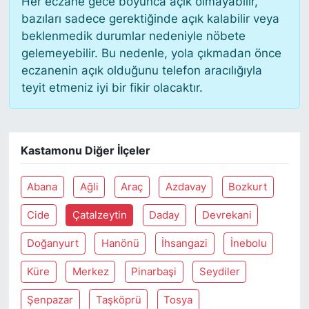
Her eczane gece boyunca açık olmayabilir,
bazıları sadece gerektiğinde açık kalabilir veya
KONGRE HABERLERİ
beklenmedik durumlar nedeniyle nöbete
gelemeyebilir. Bu nedenle, yola çıkmadan önce
KONGRE TAKVİMİ
eczanenin açık olduğunu telefon aracılığıyla
teyit etmeniz iyi bir fikir olacaktır.
RÖPORTAJLAR
BİYOGRAFİLER
Kastamonu Diğer İlçeler
Abana
Ağli
Araç
Azdavay
Bozkurt
Cide
Çatalzeytin
Daday
Devrekani
Doğanyurt
Hanönü
İhsangazi
İnebolu
Küre
Merkez
Pinarbaşi
Seydiler
Şenpazar
Taşköprü
Tosya