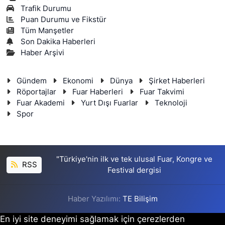
Trafik Durumu
Puan Durumu ve Fikstür
Tüm Manşetler
Son Dakika Haberleri
Haber Arşivi
Gündem
Ekonomi
Dünya
Şirket Haberleri
Röportajlar
Fuar Haberleri
Fuar Takvimi
Fuar Akademi
Yurt Dışı Fuarlar
Teknoloji
Spor
"Türkiye'nin ilk ve tek ulusal Fuar, Kongre ve
RSS
Festival dergisi
Haber Yazılımı:
TE Bilişim
En iyi site deneyimi sağlamak için çerezlerden