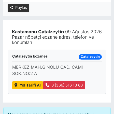
Paylaş
Yurt Dışı Fuarlar
KÜLTÜR SANAT
Teknoloji
ŞİRKET HABERLERİ
Kastamonu
Çatalzeytin
09 Ağustos 2026
Spor
SAVUNMA SANAYİ
Pazar nöbetçi eczane adres, telefon ve
konumları
FUAR HABERLERİ
Çatalzeytin Eczanesi
Çatalzeytin
FUAR TAKVİMİ
MERKEZ MAH.GINOLU CAD. CAMI
SOK.NO:2 A
Amerika Fuarları
Yol Tarifi Al
0 (366) 516 13 60
FUAR RAPORU
FESTİVAL HABERLERİ
FESTİVAL TAKVİMİ