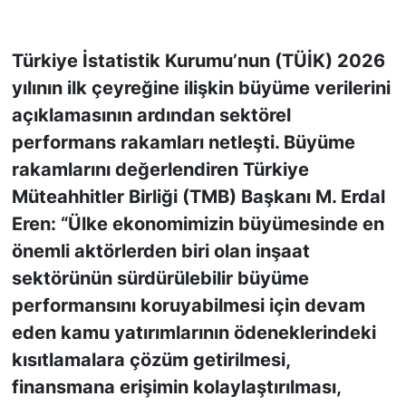
KONGRE HABERLERİ
Türkiye İstatistik Kurumu’nun (TÜİK) 2026
yılının ilk çeyreğine ilişkin büyüme verilerini
KONGRE TAKVİMİ
açıklamasının ardından sektörel
RÖPORTAJLAR
performans rakamları netleşti. Büyüme
rakamlarını değerlendiren Türkiye
BİYOGRAFİLER
Müteahhitler Birliği (TMB) Başkanı M. Erdal
Eren: “Ülke ekonomimizin büyümesinde en
önemli aktörlerden biri olan inşaat
sektörünün sürdürülebilir büyüme
performansını koruyabilmesi için devam
eden kamu yatırımlarının ödeneklerindeki
kısıtlamalara çözüm getirilmesi,
finansmana erişimin kolaylaştırılması,