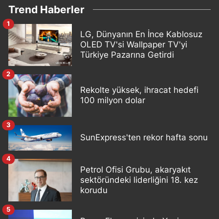
Trend Haberler
1
LG, Dünyanın En İnce Kablosuz
OLED TV'si Wallpaper TV'yi
Türkiye Pazarına Getirdi
2
Rekolte yüksek, ihracat hedefi
100 milyon dolar
3
SunExpress'ten rekor hafta sonu
4
Petrol Ofisi Grubu, akaryakıt
sektöründeki liderliğini 18. kez
korudu
5