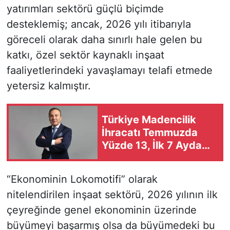
yatırımları sektörü güçlü biçimde
desteklemiş; ancak, 2026 yılı itibarıyla
göreceli olarak daha sınırlı hale gelen bu
katkı, özel sektör kaynaklı inşaat
faaliyetlerindeki yavaşlamayı telafi etmede
yetersiz kalmıştır.
Türkiye Madencilik
İhracatı Temmuzda
Yüzde 13, İlk 7 Ayda
Yüzde 18,8 Arttı
“Ekonominin Lokomotifi” olarak
nitelendirilen inşaat sektörü, 2026 yılının ilk
çeyreğinde genel ekonominin üzerinde
büyümeyi başarmış olsa da büyümedeki bu