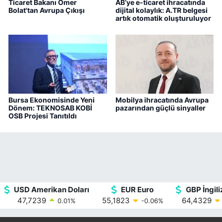
Ticaret Bakanı Ömer
AB’ye e-ticaret ihracatında
Bolat'tan Avrupa Çıkışı
dijital kolaylık: A.TR belgesi
artık otomatik oluşturuluyor
Bursa Ekonomisinde Yeni
Mobilya ihracatında Avrupa
Dönem: TEKNOSAB KOBİ
pazarından güçlü sinyaller
OSB Projesi Tanıtıldı
USD Amerikan Doları
EUR Euro
GBP İngiliz
47,7239
55,1823
64,4329
0.01
%
-0.06
%