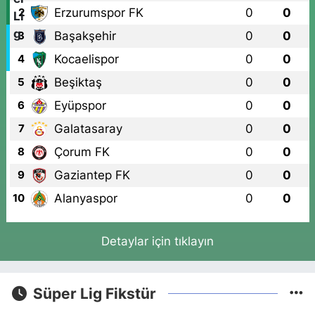
Erzurumspor FK
0
0
2
Başakşehir
0
0
3
Kocaelispor
0
0
4
Beşiktaş
0
0
5
Eyüpspor
0
0
6
Galatasaray
0
0
7
Çorum FK
0
0
8
Gaziantep FK
0
0
9
Alanyaspor
0
0
10
Detaylar için tıklayın
Süper Lig Fikstür