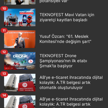
potansiyeli var"
10
TEKNOFEST Mavi Vatan için
ziyaretçi kayıtları başladı
11
Yusuf Özcan: "61. Meslek
Komitesi'nde değişim şart"
12
TEKNOFEST Drone
Şampiyonası’nın ilk etabı
Şırnak’ta başlıyor
13
AB’ye e-ticaret ihracatında dijital
kolaylık: A.TR belgesi artık
otomatik oluşturuluyor
14
AB’ye e-ticaret ihracatında dijital
kolaylık: A.TR belgesi artık