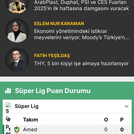
ArabPlast, Duphat, PSI ve CES Fuarları
2025'in ilk haftasına damgasını vuracak
ESLEM NUR KARAMAN
Ekonomi yönetimindeki istikrar
meyvelerini veriyor: Moody’s Türkiye’nin
kredi notunu yükseltti!
FATIH YEŞİLDAŞ
THY, 5 bin kişiyi işe almaya hazırlanıyor
Süper Lig Puan Durumu
Süper Lig
#
Takım
O
P
Amed
0
0
1