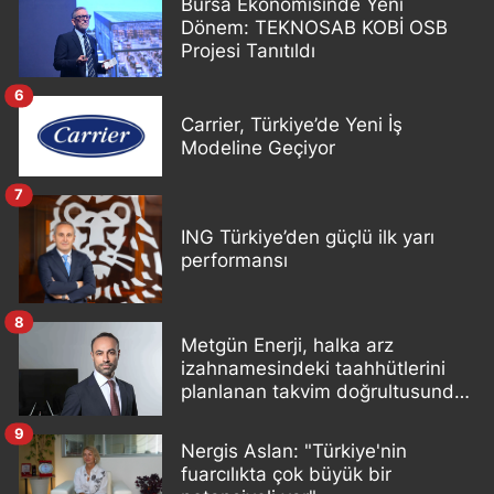
Bursa Ekonomisinde Yeni
Dönem: TEKNOSAB KOBİ OSB
Projesi Tanıtıldı
6
Carrier, Türkiye’de Yeni İş
Modeline Geçiyor
7
ING Türkiye’den güçlü ilk yarı
performansı
8
Metgün Enerji, halka arz
izahnamesindeki taahhütlerini
planlanan takvim doğrultusunda
yerine getiriyor
9
Nergis Aslan: "Türkiye'nin
fuarcılıkta çok büyük bir