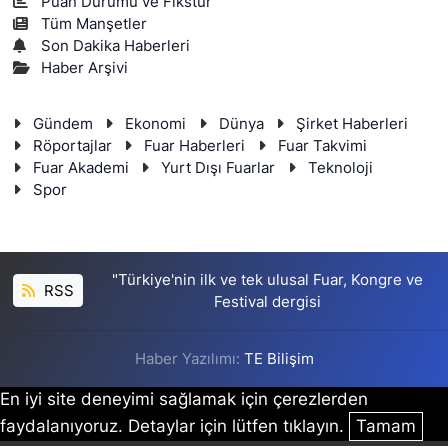
Puan Durumu ve Fikstür
Tüm Manşetler
Son Dakika Haberleri
Haber Arşivi
Gündem
Ekonomi
Dünya
Şirket Haberleri
Röportajlar
Fuar Haberleri
Fuar Takvimi
Fuar Akademi
Yurt Dışı Fuarlar
Teknoloji
Spor
"Türkiye'nin ilk ve tek ulusal Fuar, Kongre ve
RSS
Festival dergisi
Haber Yazılımı:
TE Bilişim
En iyi site deneyimi sağlamak için çerezlerden
faydalanıyoruz. Detaylar için lütfen tıklayın.
Tamam