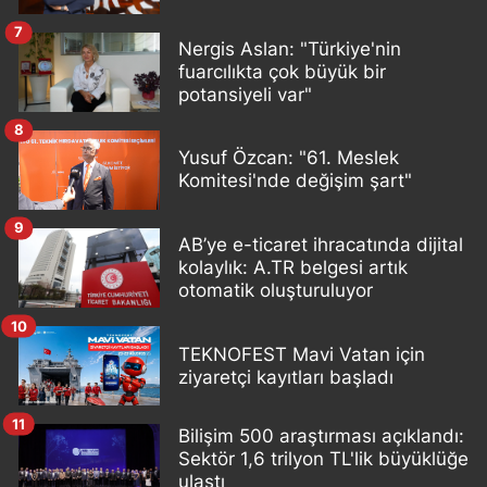
7
Nergis Aslan: "Türkiye'nin
fuarcılıkta çok büyük bir
potansiyeli var"
8
Yusuf Özcan: "61. Meslek
Komitesi'nde değişim şart"
9
AB’ye e-ticaret ihracatında dijital
kolaylık: A.TR belgesi artık
otomatik oluşturuluyor
10
TEKNOFEST Mavi Vatan için
ziyaretçi kayıtları başladı
11
Bilişim 500 araştırması açıklandı:
Sektör 1,6 trilyon TL'lik büyüklüğe
ulaştı