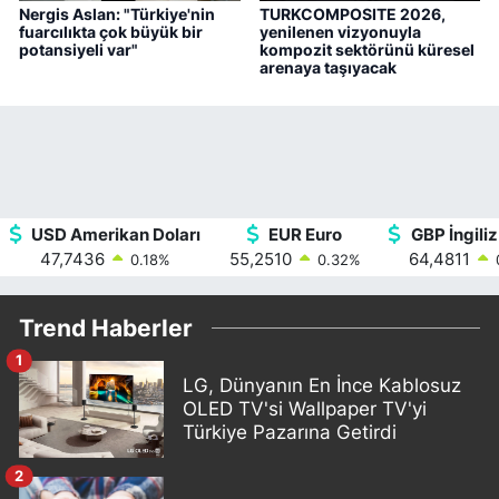
Nergis Aslan: "Türkiye'nin
TURKCOMPOSITE 2026,
fuarcılıkta çok büyük bir
yenilenen vizyonuyla
potansiyeli var"
kompozit sektörünü küresel
arenaya taşıyacak
USD Amerikan Doları
EUR Euro
GBP İngiliz
47,7436
55,2510
64,4811
0.18
%
0.32
%
Trend Haberler
1
LG, Dünyanın En İnce Kablosuz
OLED TV'si Wallpaper TV'yi
Türkiye Pazarına Getirdi
2