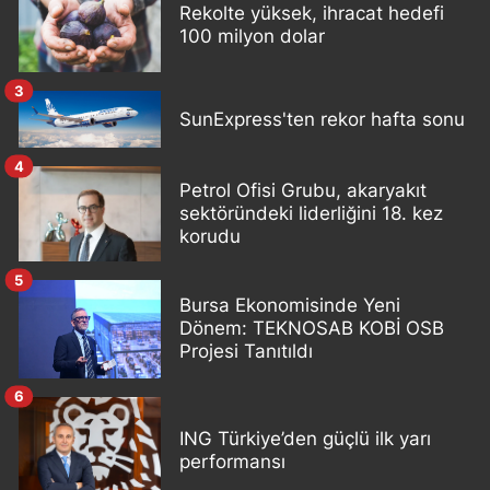
Rekolte yüksek, ihracat hedefi
100 milyon dolar
3
SunExpress'ten rekor hafta sonu
4
Petrol Ofisi Grubu, akaryakıt
sektöründeki liderliğini 18. kez
korudu
5
Bursa Ekonomisinde Yeni
Dönem: TEKNOSAB KOBİ OSB
Projesi Tanıtıldı
6
ING Türkiye’den güçlü ilk yarı
performansı