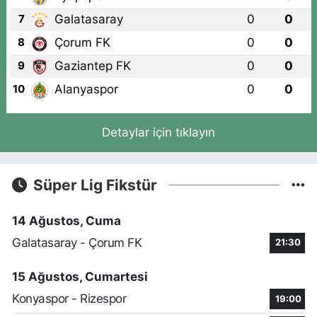
Galatasaray
0
0
7
Çorum FK
0
0
8
Gaziantep FK
0
0
9
Alanyaspor
0
0
10
Detaylar için tıklayın
Süper Lig Fikstür
14 Ağustos, Cuma
Galatasaray - Çorum FK
21:30
15 Ağustos, Cumartesi
Konyaspor - Rizespor
19:00