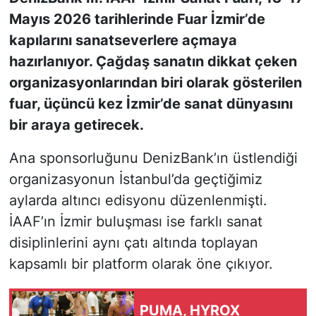
Mayıs 2026 tarihlerinde Fuar İzmir’de
KONGRE HABERLERİ
kapılarını sanatseverlere açmaya
hazırlanıyor. Çağdaş sanatın dikkat çeken
KONGRE TAKVİMİ
organizasyonlarından biri olarak gösterilen
fuar, üçüncü kez İzmir’de sanat dünyasını
RÖPORTAJLAR
bir araya getirecek.
BİYOGRAFİLER
Ana sponsorluğunu DenizBank’ın üstlendiği
organizasyonun İstanbul’da geçtiğimiz
aylarda altıncı edisyonu düzenlenmişti.
İAAF’ın İzmir buluşması ise farklı sanat
disiplinlerini aynı çatı altında toplayan
kapsamlı bir platform olarak öne çıkıyor.
PUMA, HYROX