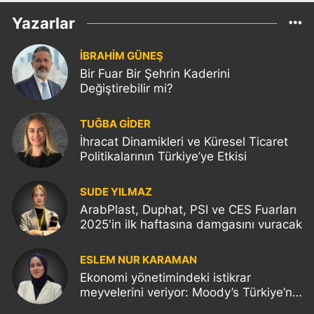
Yazarlar
İBRAHİM GÜNEŞ
Bir Fuar Bir Şehrin Kaderini
Değiştirebilir mi?
TUĞBA GİDER
İhracat Dinamikleri ve Küresel Ticaret
Politikalarının Türkiye’ye Etkisi
SUDE YILMAZ
ArabPlast, Duphat, PSI ve CES Fuarları
2025'in ilk haftasına damgasını vuracak
ESLEM NUR KARAMAN
Ekonomi yönetimindeki istikrar
meyvelerini veriyor: Moody’s Türkiye’nin
kredi notunu yükseltti!