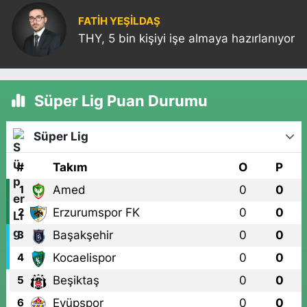
FATIH YEŞİLDAŞ
THY, 5 bin kişiyi işe almaya hazırlanıyor
Süper Lig Puan Durumu
Süper Lig
#
Takım
O
P
Amed
0
0
1
Erzurumspor FK
0
0
2
Başakşehir
0
0
3
Kocaelispor
0
0
4
Beşiktaş
0
0
5
Eyüpspor
0
0
6