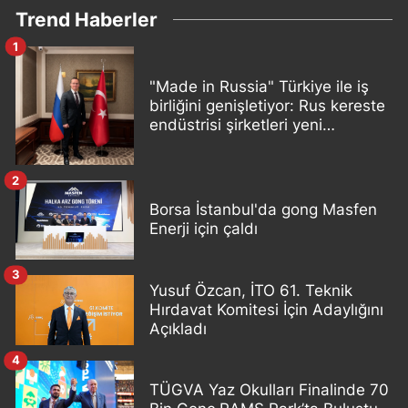
Trend Haberler
1
"Made in Russia" Türkiye ile iş
birliğini genişletiyor: Rus kereste
endüstrisi şirketleri yeni
ortaklıklar geliştiriyor
2
Borsa İstanbul'da gong Masfen
Enerji için çaldı
3
Yusuf Özcan, İTO 61. Teknik
Hırdavat Komitesi İçin Adaylığını
Açıkladı
4
TÜGVA Yaz Okulları Finalinde 70