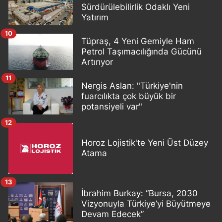
Sürdürülebilirlik Odaklı Yeni
Yatırım
10
Tüpraş, 4 Yeni Gemiyle Ham
Petrol Taşımacılığında Gücünü
Artırıyor
11
Nergis Aslan: "Türkiye'nin
fuarcılıkta çok büyük bir
potansiyeli var"
12
Horoz Lojistik'te Yeni Üst Düzey
Atama
13
İbrahim Burkay: “Bursa, 2030
Vizyonuyla Türkiye’yi Büyütmeye
Devam Edecek”