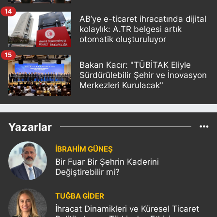
14
AB’ye e-ticaret ihracatında dijital
kolaylık: A.TR belgesi artık
otomatik oluşturuluyor
15
Bakan Kacır: "TÜBİTAK Eliyle
Sürdürülebilir Şehir ve İnovasyon
Merkezleri Kurulacak"
Yazarlar
İBRAHİM GÜNEŞ
Bir Fuar Bir Şehrin Kaderini
Değiştirebilir mi?
TUĞBA GİDER
İhracat Dinamikleri ve Küresel Ticaret