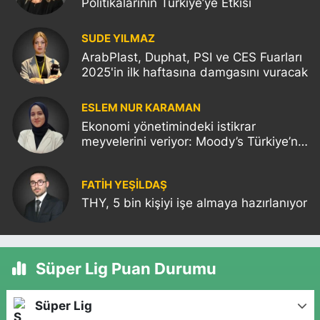
Politikalarının Türkiye’ye Etkisi
SUDE YILMAZ
ArabPlast, Duphat, PSI ve CES Fuarları
2025'in ilk haftasına damgasını vuracak
ESLEM NUR KARAMAN
Ekonomi yönetimindeki istikrar
meyvelerini veriyor: Moody’s Türkiye’nin
kredi notunu yükseltti!
FATIH YEŞİLDAŞ
THY, 5 bin kişiyi işe almaya hazırlanıyor
Süper Lig Puan Durumu
Süper Lig