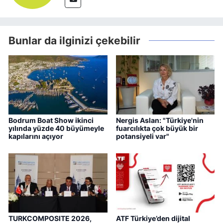
Bunlar da ilginizi çekebilir
Bodrum Boat Show ikinci
Nergis Aslan: "Türkiye'nin
yılında yüzde 40 büyümeyle
fuarcılıkta çok büyük bir
kapılarını açıyor
potansiyeli var"
TURKCOMPOSITE 2026,
ATF Türkiye’den dijital