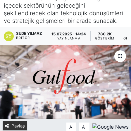
içecek sektörünün geleceğini
Yurt Dışı Fuarlar
KÜLTÜR SANAT
şekillendirecek olan teknolojik dönüşümleri
ve stratejik gelişmeleri bir arada sunacak.
Teknoloji
ŞİRKET HABERLERİ
SUDE YILMAZ
15.07.2025 - 14:24
780.2K
EDITÖR
YAYINLANMA
GÖSTERIM
OKU
Spor
SAVUNMA SANAYİ
FUAR HABERLERİ
FUAR TAKVİMİ
Amerika Fuarları
FUAR RAPORU
FESTİVAL HABERLERİ
Paylaş
-
+
A
A
FESTİVAL TAKVİMİ