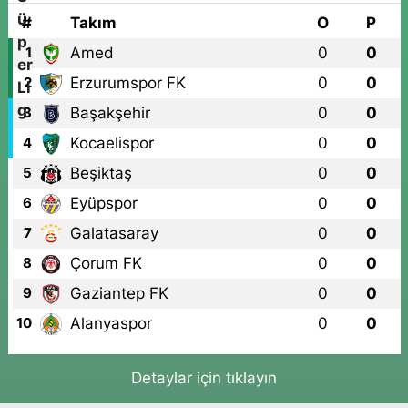
#
Takım
O
P
Amed
0
0
1
Erzurumspor FK
0
0
2
Başakşehir
0
0
3
Kocaelispor
0
0
4
Beşiktaş
0
0
5
Eyüpspor
0
0
6
Galatasaray
0
0
7
Çorum FK
0
0
8
Gaziantep FK
0
0
9
Alanyaspor
0
0
10
Detaylar için tıklayın