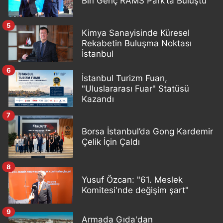
Bin Genç RAMS Park’ta Buluştu
5
Kimya Sanayisinde Küresel
Rekabetin Buluşma Noktası
İstanbul
6
İstanbul Turizm Fuarı,
"Uluslararası Fuar" Statüsü
Kazandı
7
Borsa İstanbul’da Gong Kardemir
Çelik İçin Çaldı
8
Yusuf Özcan: "61. Meslek
Komitesi'nde değişim şart"
9
Armada Gıda'dan