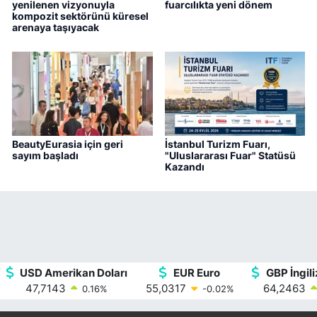
yenilenen vizyonuyla
fuarcılıkta yeni dönem
kompozit sektörünü küresel
arenaya taşıyacak
BeautyEurasia için geri
İstanbul Turizm Fuarı,
sayım başladı
"Uluslararası Fuar" Statüsü
Kazandı
USD Amerikan Doları
EUR Euro
GBP İngili
47,7143
55,0317
64,2463
0.16
%
-0.02
%