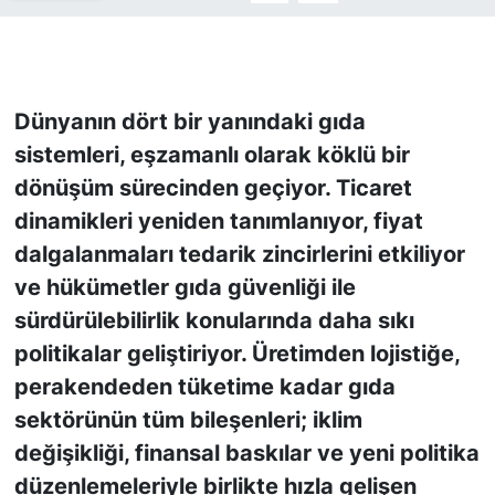
KONGRE HABERLERİ
KONGRE TAKVİMİ
Dünyanın dört bir yanındaki gıda
sistemleri, eşzamanlı olarak köklü bir
RÖPORTAJLAR
dönüşüm sürecinden geçiyor. Ticaret
dinamikleri yeniden tanımlanıyor, fiyat
BİYOGRAFİLER
dalgalanmaları tedarik zincirlerini etkiliyor
ve hükümetler gıda güvenliği ile
sürdürülebilirlik konularında daha sıkı
politikalar geliştiriyor. Üretimden lojistiğe,
perakendeden tüketime kadar gıda
sektörünün tüm bileşenleri; iklim
değişikliği, finansal baskılar ve yeni politika
düzenlemeleriyle birlikte hızla gelişen