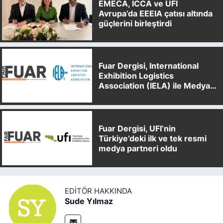
EMECA, ICCA ve UFI
Avrupa’da EEEIA çatısı altında
güçlerini birleştirdi
Fuar Dergisi, International
Exhibition Logistics
Association (IELA) ile Medya
Partnerliği Anlaşması İmzaladı
Fuar Dergisi, UFI’nin
Türkiye’deki ilk ve tek resmi
medya partneri oldu
EDITÖR HAKKINDA
Sude Yılmaz