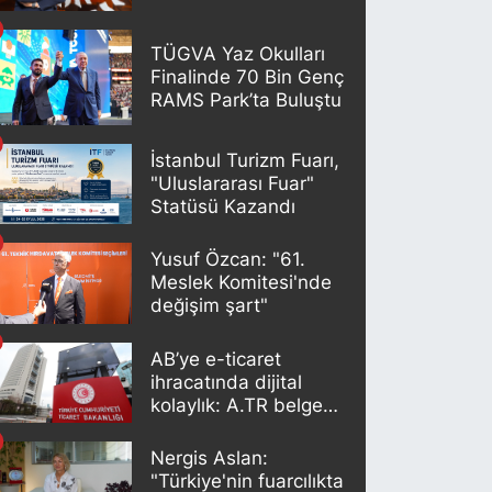
TÜGVA Yaz Okulları
Finalinde 70 Bin Genç
RAMS Park’ta Buluştu
İstanbul Turizm Fuarı,
"Uluslararası Fuar"
Statüsü Kazandı
Yusuf Özcan: "61.
Meslek Komitesi'nde
değişim şart"
AB’ye e-ticaret
ihracatında dijital
kolaylık: A.TR belgesi
artık otomatik
oluşturuluyor
Nergis Aslan:
"Türkiye'nin fuarcılıkta