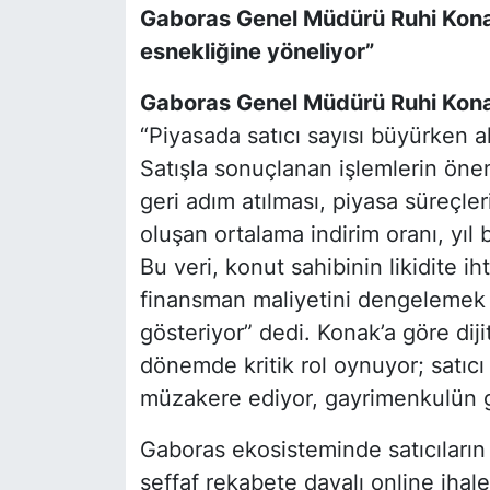
Gaboras Genel Müdürü Ruhi Konak:
esnekliğine yöneliyor”
Gaboras Genel Müdürü Ruhi Kon
“Piyasada satıcı sayısı büyürken alı
Satışla sonuçlanan işlemlerin öne
geri adım atılması, piyasa süreçl
oluşan ortalama indirim oranı, yıl
Bu veri, konut sahibinin likidite iht
finansman maliyetini dengelemek 
gösteriyor” dedi. Konak’a göre dij
dönemde kritik rol oynuyor; satıcı 
müzakere ediyor, gayrimenkulün ger
Gaboras ekosisteminde satıcıların 
şeffaf rekabete dayalı online ihal