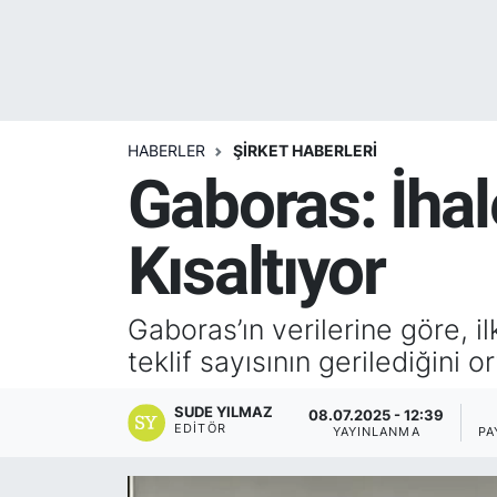
Yurt Dışı Fuarlar
KÜLTÜR SANAT
Teknoloji
ŞİRKET HABERLERİ
HABERLER
ŞİRKET HABERLERİ
Spor
SAVUNMA SANAYİ
Gaboras: İhal
FUAR HABERLERİ
Kısaltıyor
FUAR TAKVİMİ
Amerika Fuarları
Gaboras’ın verilerine göre, il
teklif sayısının gerilediğini 
FUAR RAPORU
SUDE YILMAZ
08.07.2025 - 12:39
EDITÖR
YAYINLANMA
PA
FESTİVAL HABERLERİ
FESTİVAL TAKVİMİ