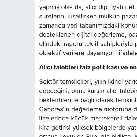
yapmış olsa da, alıcı dip fiyatı net
sürelerini kısaltırken mülkün pazar
zamanda veri tabanımızdaki konum
desteklenen dijital değerleme, pazar
elindeki raporu teklif sahipleriyle
objektif verilere dayanıyor” ifadele
Alıcı talebleri faiz politikası ve 
Sektör temsilcileri, yılın ikinci y
edeceğini, buna karşın alıcı talebi
beklentilerine bağlı olarak temkin
Gaboras’ın değerleme motoruna dü
ilçelerinde küçük metrekareli dair
kira getirisi yüksek bölgelerde ya
ortaya koyuyor. Bununla birlikte, K