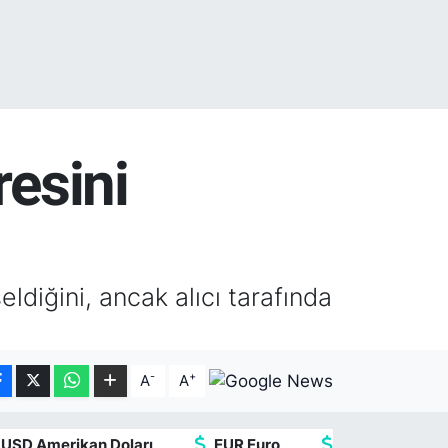
resini
eldiğini, ancak alıcı tarafında
-
+
A
A
USD Amerikan Doları
EUR Euro
GBP İngiliz Ster