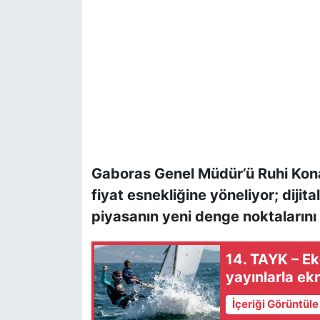
Gaboras Genel Müdür’ü Ruhi Konak
fiyat esnekliğine yöneliyor; dijita
piyasanın yeni denge noktalarını 
14. TAYK – E
yayınlarla ek
İçeriği Görüntül