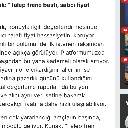
 “Talep frene bastı, satıcı fiyat
ak,
konuyla ilgili değerlendirmesinde
14
cı tarafı fiyat hassasiyetini koruyor.
mli bir bölümünde ilk istenen rakamdan
erinde açıkça görülüyor. Platformumuzda
15
 başından bu yana kademeli olarak artıyor.
iyacını öne çıkardığını, alıcının ise
adına pazarlık gücünü kullandığını
ital değerleme raporları da bu yeni
ve alıcı aynı veri setine bakarak
çekçi fiyatına daha hızlı ulaşılabiliyor.
en çok yararlandığı araçların başında,
e modülü geliyor. Konak, “Talep fren