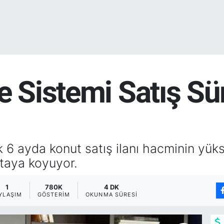
e Sistemi Satış Sü
k 6 ayda konut satış ilanı hacminin yüks
ortaya koyuyor.
1
780K
4 DK
YLAŞIM
GÖSTERIM
OKUNMA SÜRESI