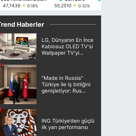
47,7436
55,2510
64,4811
0.18
%
0.32
%
0.38
Trend Haberler
LG, Dünyanın En İnce
Kablosuz OLED TV'si
Wallpaper TV'yi
Türkiye Pazarına
Getirdi
"Made in Russia"
Türkiye ile iş birliğini
genişletiyor: Rus
kereste endüstrisi
şirketleri yeni
ortaklıklar geliştiriyor
ING Türkiye’den güçlü
ilk yarı performansı