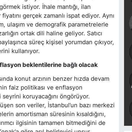
 görmek istiyor. İhale mantığı, ilan
 fiyatını gerçek zamanlı ispat ediyor. Aynı
, ulaşım ve demografik parametrelerle
lığın ortak dili haline geliyor. Satıcı
 paylaşınca süreç kişisel yorumdan çıkıyor,
rini kullanıyor.
enflasyon beklentilerine bağlı olacak
arısında konut arzının benzer hızda devam
nin faiz politikası ve enflasyon
li seyrini koruyacağını öngörüyor.
şen son veriler, İstanbul’un bazı merkezi
elerin amortisman süresinin kısaldığını,
tırımcı ilgisinin tamamen bitmediğini de
onak’a göre asıl belirleyici unsur,