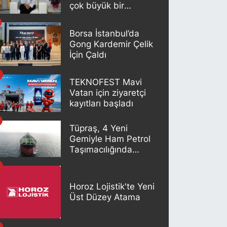
çok büyük bir
potansiyeli var"
Borsa İstanbul’da
Gong Kardemir Çelik
İçin Çaldı
TEKNOFEST Mavi
Vatan için ziyaretçi
kayıtları başladı
Tüpraş, 4 Yeni
Gemiyle Ham Petrol
Taşımacılığında
Gücünü Artırıyor
Horoz Lojistik'te Yeni
Üst Düzey Atama