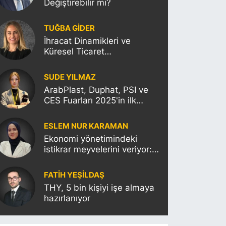
Değiştirebilir mi?
TUĞBA GİDER
İhracat Dinamikleri ve
Küresel Ticaret
Politikalarının Türkiye’ye
Etkisi
SUDE YILMAZ
ArabPlast, Duphat, PSI ve
CES Fuarları 2025'in ilk
haftasına damgasını
vuracak
ESLEM NUR KARAMAN
Ekonomi yönetimindeki
istikrar meyvelerini veriyor:
Moody’s Türkiye’nin kredi
notunu yükseltti!
FATIH YEŞİLDAŞ
THY, 5 bin kişiyi işe almaya
hazırlanıyor