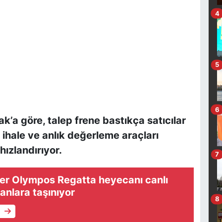
4
5
6
’a göre, talep frene bastıkça satıcılar
l ihale ve anlık değerleme araçları
hızlandırıyor.
7
ker Olympos Regatta heyecanı canlı
ranlara taşınıyor
8
e