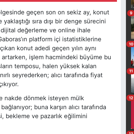
lgesinde geçen son on sekiz ay, konut
9
 yaklaştığı sıra dışı bir denge sürecini
 dijital değerleme ve online ihale
aboras’ın platform içi istatistiklerine
10
a çıkan konut adedi geçen yılın aynı
e artarken, işlem hacmindeki büyüme bu
tışların temposu, halen yüksek kalan
11
ırlı seyrederken; alıcı tarafında fiyat
ıkıyor.
ikle nakde dönmek isteyen mülk
12
bağlanıyor; buna karşın alıcı tarafında
i, bekleme ve pazarlık eğilimini
13