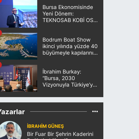
Bursa Ekonomisinde
Yeni Dönem:
TEKNOSAB KOBİ OSB
Projesi Tanıtıldı
Bodrum Boat Show
ikinci yılında yüzde 40
büyümeyle kapılarını
açıyor
İbrahim Burkay:
“Bursa, 2030
Vizyonuyla Türkiye’yi
Büyütmeye Devam
Edecek”
Yazarlar
İBRAHİM GÜNEŞ
Bir Fuar Bir Şehrin Kaderini