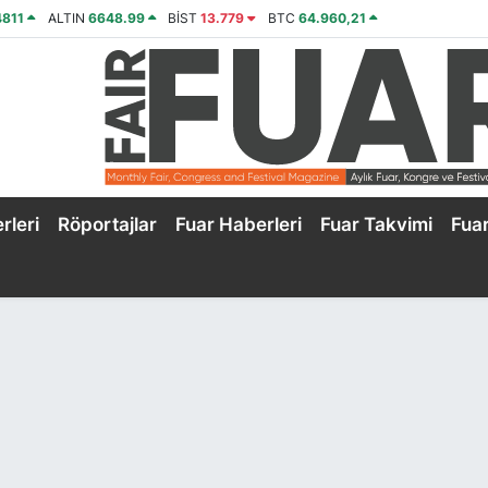
4811
ALTIN
6648.99
BİST
13.779
BTC
64.960,21
rleri
Röportajlar
Fuar Haberleri
Fuar Takvimi
Fua