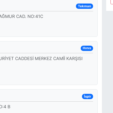
Tekman
AĞMUR CAD. NO:41C
Hınıs
İYET CADDESİ MERKEZ CAMİİ KARŞISI
İspir
O:4 B