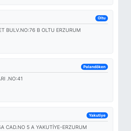
Oltu
T BULV.NO:76 B OLTU ERZURUM
Palandöken
I .NO:41
Yakutiye
ŞA CAD.NO 5 A YAKUTİYE-ERZURUM