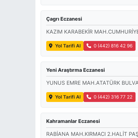
Çagrı Eczanesi
KAZIM KARABEKİR MAH.CUMHURİYE
Yol Tarifi Al
0 (442) 816 42 96
Yeni Araştırma Eczanesi
YUNUS EMRE MAH.ATATÜRK BULVAR
Yol Tarifi Al
0 (442) 316 77 22
Kahramanlar Eczanesi
RABİANA MAH.KIRMACI 2.HALİT PA