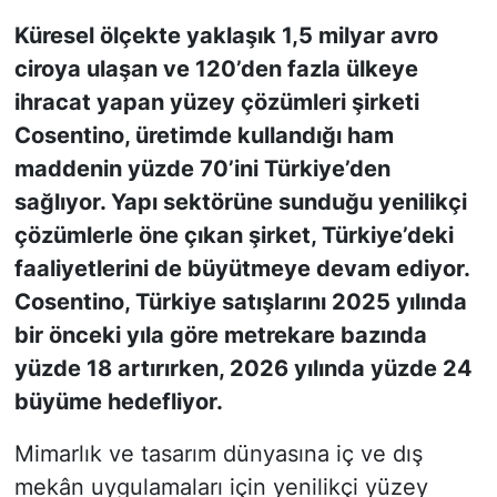
Küresel ölçekte yaklaşık 1,5 milyar avro
KONGRE HABERLERİ
ciroya ulaşan ve 120’den fazla ülkeye
ihracat yapan yüzey çözümleri şirketi
KONGRE TAKVİMİ
Cosentino, üretimde kullandığı ham
RÖPORTAJLAR
maddenin yüzde 70’ini Türkiye’den
sağlıyor. Yapı sektörüne sunduğu yenilikçi
BİYOGRAFİLER
çözümlerle öne çıkan şirket, Türkiye’deki
faaliyetlerini de büyütmeye devam ediyor.
Cosentino, Türkiye satışlarını 2025 yılında
bir önceki yıla göre metrekare bazında
yüzde 18 artırırken, 2026 yılında yüzde 24
büyüme hedefliyor.
Mimarlık ve tasarım dünyasına iç ve dış
mekân uygulamaları için yenilikçi yüzey