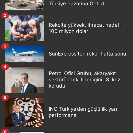
Türkiye Pazarına Getirdi
2
Rekolte yüksek, ihracat hedefi
100 milyon dolar
3
SunExpress'ten rekor hafta sonu
4
Petrol Ofisi Grubu, akaryakıt
sektöründeki liderliğini 18. kez
korudu
5
ING Türkiye’den güçlü ilk yarı
performansı
6