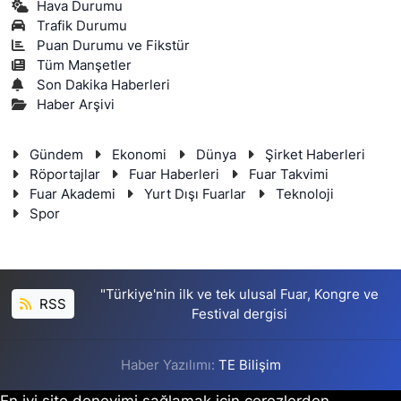
Hava Durumu
Trafik Durumu
Puan Durumu ve Fikstür
Tüm Manşetler
Son Dakika Haberleri
Haber Arşivi
Gündem
Ekonomi
Dünya
Şirket Haberleri
Röportajlar
Fuar Haberleri
Fuar Takvimi
Fuar Akademi
Yurt Dışı Fuarlar
Teknoloji
Spor
"Türkiye'nin ilk ve tek ulusal Fuar, Kongre ve
RSS
Festival dergisi
Haber Yazılımı:
TE Bilişim
En iyi site deneyimi sağlamak için çerezlerden