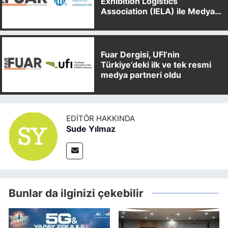
Exhibition Logistics
Association (IELA) ile Medya
Partnerliği Anlaşması İmzaladı
Fuar Dergisi, UFI’nin
Türkiye’deki ilk ve tek resmi
medya partneri oldu
EDITÖR HAKKINDA
Sude Yılmaz
Bunlar da ilginizi çekebilir