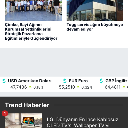
Çimko, Bayi Ağının
Togg servis ağını büyütmeye
Kurumsal Yetkinliklerini
devam ediyor
Stratejik Pazarlama
Eğitimleriyle Güçlendiriyor
USD Amerikan Doları
EUR Euro
GBP İngiliz
47,7436
55,2510
64,4811
0.18
%
0.32
%
Trend Haberler
1
LG, Dünyanın En İnce Kablosuz
OLED TV'si Wallpaper TV'yi