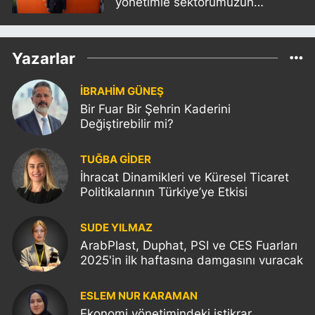
yönetimle sektörümüzün
sorunlarını birlikte çözeceğiz"
Yazarlar
İBRAHİM GÜNEŞ
Bir Fuar Bir Şehrin Kaderini
Değiştirebilir mi?
TUĞBA GİDER
İhracat Dinamikleri ve Küresel Ticaret
Politikalarının Türkiye’ye Etkisi
SUDE YILMAZ
ArabPlast, Duphat, PSI ve CES Fuarları
2025'in ilk haftasına damgasını vuracak
ESLEM NUR KARAMAN
Ekonomi yönetimindeki istikrar