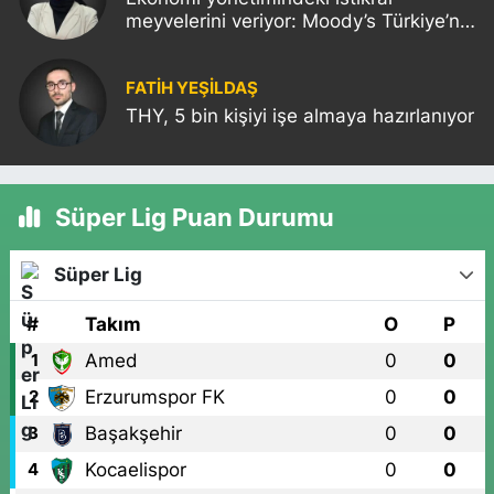
meyvelerini veriyor: Moody’s Türkiye’nin
kredi notunu yükseltti!
FATIH YEŞİLDAŞ
THY, 5 bin kişiyi işe almaya hazırlanıyor
Süper Lig Puan Durumu
Süper Lig
#
Takım
O
P
Amed
0
0
1
Erzurumspor FK
0
0
2
Başakşehir
0
0
3
Kocaelispor
0
0
4