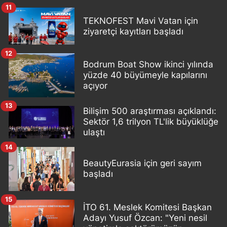
11
TEKNOFEST Mavi Vatan için
ziyaretçi kayıtları başladı
12
Bodrum Boat Show ikinci yılında
yüzde 40 büyümeyle kapılarını
açıyor
13
Bilişim 500 araştırması açıklandı:
Sektör 1,6 trilyon TL'lik büyüklüğe
ulaştı
14
BeautyEurasia için geri sayım
başladı
15
İTO 61. Meslek Komitesi Başkan
Adayı Yusuf Özcan: "Yeni nesil