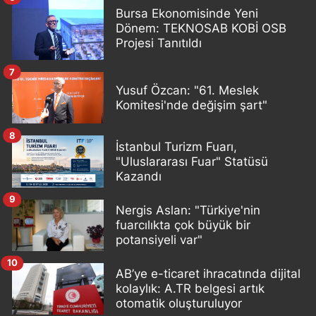
Bursa Ekonomisinde Yeni
Dönem: TEKNOSAB KOBİ OSB
Projesi Tanıtıldı
7
Yusuf Özcan: "61. Meslek
Komitesi'nde değişim şart"
8
İstanbul Turizm Fuarı,
"Uluslararası Fuar" Statüsü
Kazandı
9
Nergis Aslan: "Türkiye'nin
fuarcılıkta çok büyük bir
potansiyeli var"
10
AB’ye e-ticaret ihracatında dijital
kolaylık: A.TR belgesi artık
otomatik oluşturuluyor