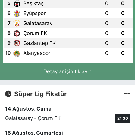
Beşiktaş
0
0
5
Eyüpspor
0
0
6
Galatasaray
0
0
7
Çorum FK
0
0
8
Gaziantep FK
0
0
9
Alanyaspor
0
0
10
Detaylar için tıklayın
Süper Lig Fikstür
14 Ağustos, Cuma
Galatasaray - Çorum FK
21:30
15 Ağustos, Cumartesi