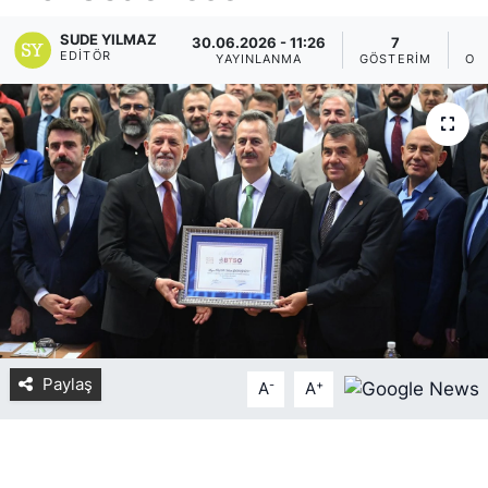
Yurt Dışı Fuarlar
KÜLTÜR SANAT
SUDE YILMAZ
30.06.2026 - 11:26
7
EDITÖR
YAYINLANMA
GÖSTERIM
OK
Teknoloji
ŞİRKET HABERLERİ
Spor
SAVUNMA SANAYİ
FUAR HABERLERİ
FUAR TAKVİMİ
Amerika Fuarları
FUAR RAPORU
Paylaş
-
+
A
A
FESTİVAL HABERLERİ
FESTİVAL TAKVİMİ