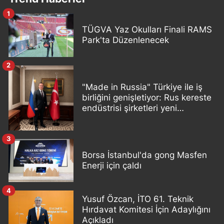
1
TÜGVA Yaz Okulları Finali RAMS
Park'ta Düzenlenecek
2
"Made in Russia" Türkiye ile iş
birliğini genişletiyor: Rus kereste
endüstrisi şirketleri yeni
ortaklıklar geliştiriyor
3
Borsa İstanbul'da gong Masfen
Enerji için çaldı
4
Yusuf Özcan, İTO 61. Teknik
Hırdavat Komitesi İçin Adaylığını
Açıkladı