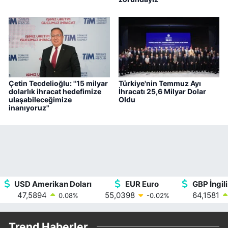
Çetin Tecdelioğlu: "15 milyar
Türkiye'nin Temmuz Ayı
dolarlık ihracat hedefimize
İhracatı 25,6 Milyar Dolar
ulaşabileceğimize
Oldu
inanıyoruz"
USD Amerikan Doları
EUR Euro
GBP İngili
47,5894
55,0398
64,1581
0.08
%
-0.02
%
Trend Haberler