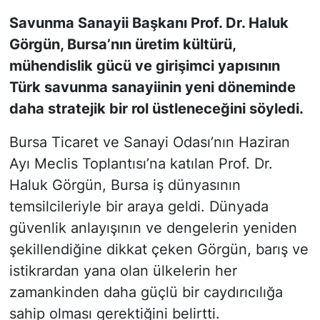
Savunma Sanayii Başkanı Prof. Dr. Haluk
KONGRE HABERLERİ
Görgün, Bursa’nın üretim kültürü,
mühendislik gücü ve girişimci yapısının
KONGRE TAKVİMİ
Türk savunma sanayiinin yeni döneminde
RÖPORTAJLAR
daha stratejik bir rol üstleneceğini söyledi.
Bursa Ticaret ve Sanayi Odası’nın Haziran
BİYOGRAFİLER
Ayı Meclis Toplantısı’na katılan Prof. Dr.
Haluk Görgün, Bursa iş dünyasının
temsilcileriyle bir araya geldi. Dünyada
güvenlik anlayışının ve dengelerin yeniden
şekillendiğine dikkat çeken Görgün, barış ve
istikrardan yana olan ülkelerin her
zamankinden daha güçlü bir caydırıcılığa
sahip olması gerektiğini belirtti.