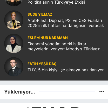
Politikalarının Türkiye’ye Etkisi
SUDE YILMAZ
ArabPlast, Duphat, PSI ve CES Fuarları
2025'in ilk haftasına damgasını vuracak
ESLEM NUR KARAMAN
Ekonomi yönetimindeki istikrar
meyvelerini veriyor: Moody’s Türkiye’nin
kredi notunu yükseltti!
FATIH YEŞİLDAŞ
THY, 5 bin kişiyi işe almaya hazırlanıyor
Yükleniyor...