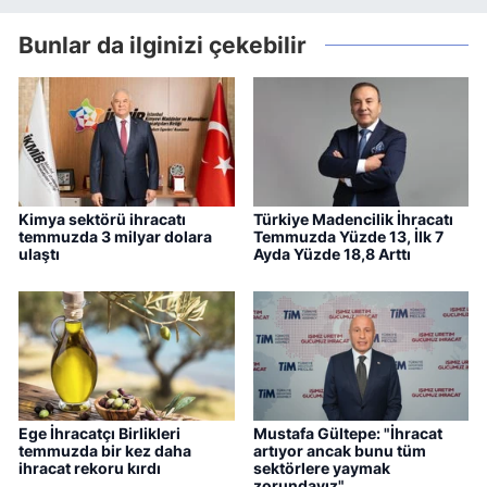
Bunlar da ilginizi çekebilir
Kimya sektörü ihracatı
Türkiye Madencilik İhracatı
temmuzda 3 milyar dolara
Temmuzda Yüzde 13, İlk 7
ulaştı
Ayda Yüzde 18,8 Arttı
Ege İhracatçı Birlikleri
Mustafa Gültepe: "İhracat
temmuzda bir kez daha
artıyor ancak bunu tüm
ihracat rekoru kırdı
sektörlere yaymak
zorundayız"