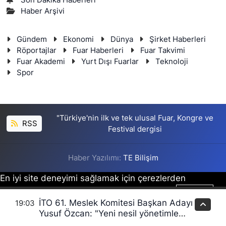
Son Dakika Haberleri
Haber Arşivi
Gündem
Ekonomi
Dünya
Şirket Haberleri
Röportajlar
Fuar Haberleri
Fuar Takvimi
Fuar Akademi
Yurt Dışı Fuarlar
Teknoloji
Spor
"Türkiye'nin ilk ve tek ulusal Fuar, Kongre ve
RSS
Festival dergisi
Haber Yazılımı:
TE Bilişim
En iyi site deneyimi sağlamak için çerezlerden
faydalanıyoruz. Detaylar için lütfen tıklayın.
Tamam
İTO 61. Meslek Komitesi Başkan Adayı
19:03
Yusuf Özcan: "Yeni nesil yönetimle
sektörümüzün sorunlarını birlikte