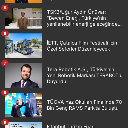
5
TSKB/Uğur Aydın Ünüvar:
"Bewen Enerji, Türkiye'nin
yenilenebilir enerji geleceğinde
önemli bir oyuncu olacak"
6
İETT, Çatalca Film Festivali İçin
Özel Seferler Düzenleyecek
7
Tera Robotik A.Ş., Türkiye'nin
Yeni Robotik Markası TERABOT'u
Duyurdu
8
TÜGVA Yaz Okulları Finalinde 70
Bin Genç RAMS Park’ta Buluştu
9
İstanbul Turizm Fuarı,