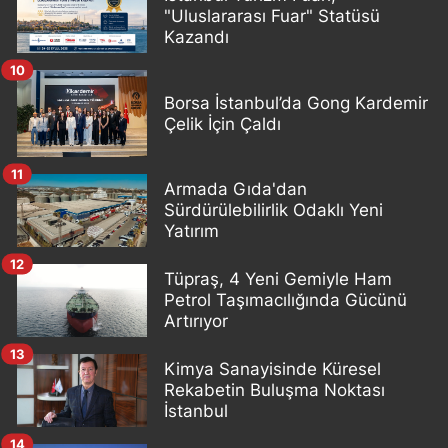
"Uluslararası Fuar" Statüsü
Kazandı
10
Borsa İstanbul’da Gong Kardemir
Çelik İçin Çaldı
11
Armada Gıda'dan
Sürdürülebilirlik Odaklı Yeni
Yatırım
12
Tüpraş, 4 Yeni Gemiyle Ham
Petrol Taşımacılığında Gücünü
Artırıyor
13
Kimya Sanayisinde Küresel
Rekabetin Buluşma Noktası
İstanbul
14