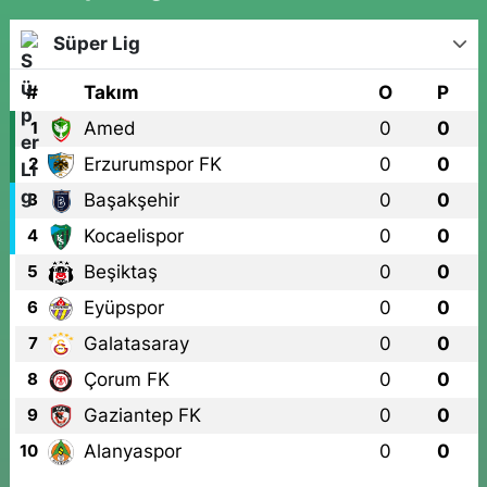
Süper Lig
#
Takım
O
P
Amed
0
0
1
Erzurumspor FK
0
0
2
Başakşehir
0
0
3
Kocaelispor
0
0
4
Beşiktaş
0
0
5
Eyüpspor
0
0
6
Galatasaray
0
0
7
Çorum FK
0
0
8
Gaziantep FK
0
0
9
Alanyaspor
0
0
10