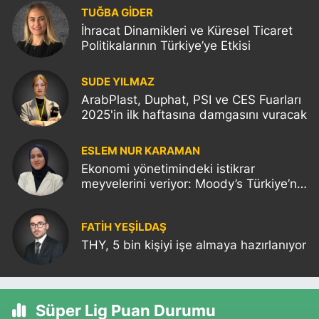
TUĞBA GİDER
İhracat Dinamikleri ve Küresel Ticaret
Politikalarının Türkiye’ye Etkisi
SUDE YILMAZ
ArabPlast, Duphat, PSI ve CES Fuarları
2025'in ilk haftasına damgasını vuracak
ESLEM NUR KARAMAN
Ekonomi yönetimindeki istikrar
meyvelerini veriyor: Moody’s Türkiye’nin
kredi notunu yükseltti!
FATIH YEŞİLDAŞ
THY, 5 bin kişiyi işe almaya hazırlanıyor
Süper Lig Puan Durumu