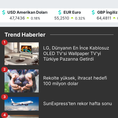
USD Amerikan Doları
EUR Euro
GBP İngiliz
47,7436
55,2510
64,4811
0.18
%
0.32
%
Trend Haberler
1
LG, Dünyanın En İnce Kablosuz
OLED TV'si Wallpaper TV'yi
Türkiye Pazarına Getirdi
2
Rekolte yüksek, ihracat hedefi
100 milyon dolar
3
SunExpress'ten rekor hafta sonu
4