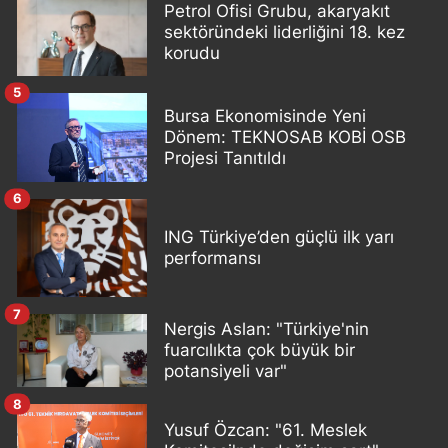
Petrol Ofisi Grubu, akaryakıt
sektöründeki liderliğini 18. kez
korudu
5
Bursa Ekonomisinde Yeni
Dönem: TEKNOSAB KOBİ OSB
Projesi Tanıtıldı
6
ING Türkiye’den güçlü ilk yarı
performansı
7
Nergis Aslan: "Türkiye'nin
fuarcılıkta çok büyük bir
potansiyeli var"
8
Yusuf Özcan: "61. Meslek