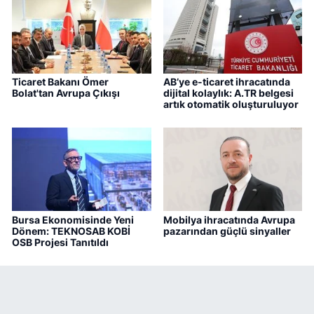
Ticaret Bakanı Ömer
AB’ye e-ticaret ihracatında
Bolat'tan Avrupa Çıkışı
dijital kolaylık: A.TR belgesi
artık otomatik oluşturuluyor
Bursa Ekonomisinde Yeni
Mobilya ihracatında Avrupa
Dönem: TEKNOSAB KOBİ
pazarından güçlü sinyaller
OSB Projesi Tanıtıldı