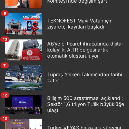
Komitesi'nde değişim şart"
9
TEKNOFEST Mavi Vatan için
ziyaretçi kayıtları başladı
10
AB’ye e-ticaret ihracatında dijital
kolaylık: A.TR belgesi artık
otomatik oluşturuluyor
11
Tüpraş Yelken Takımı'ndan tarihi
zafer
12
Bilişim 500 araştırması açıklandı:
Sektör 1,6 trilyon TL'lik büyüklüğe
ulaştı
13
Türker VEYAŞ halka arz sürecini