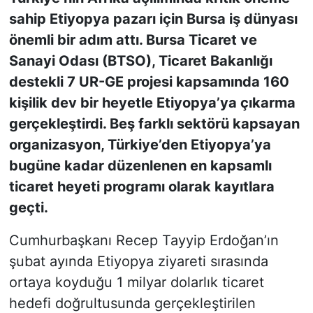
sahip Etiyopya pazarı için Bursa iş dünyası
KONGRE HABERLERİ
önemli bir adım attı. Bursa Ticaret ve
Sanayi Odası (BTSO), Ticaret Bakanlığı
KONGRE TAKVİMİ
destekli 7 UR-GE projesi kapsamında 160
kişilik dev bir heyetle Etiyopya’ya çıkarma
RÖPORTAJLAR
gerçekleştirdi. Beş farklı sektörü kapsayan
BİYOGRAFİLER
organizasyon, Türkiye’den Etiyopya’ya
bugüne kadar düzenlenen en kapsamlı
ticaret heyeti programı olarak kayıtlara
geçti.
Cumhurbaşkanı Recep Tayyip Erdoğan’ın
şubat ayında Etiyopya ziyareti sırasında
ortaya koyduğu 1 milyar dolarlık ticaret
hedefi doğrultusunda gerçekleştirilen