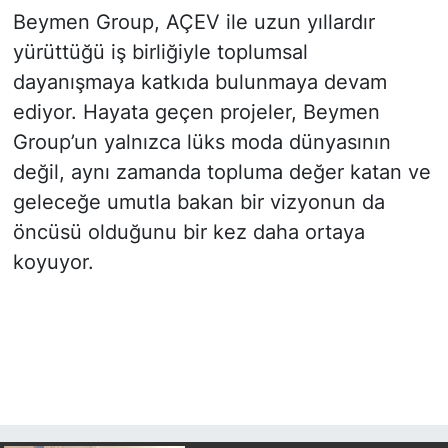
"sürdürülebilirlik"
Beymen Group, AÇEV ile uzun yıllardır
tanımı TDK Güncel
yürüttüğü iş birliğiyle toplumsal
Türkçe Sözlük'e girdi
dayanışmaya katkıda bulunmaya devam
ediyor. Hayata geçen projeler, Beymen
Group’un yalnızca lüks moda dünyasının
değil, aynı zamanda topluma değer katan ve
geleceğe umutla bakan bir vizyonun da
öncüsü olduğunu bir kez daha ortaya
koyuyor.