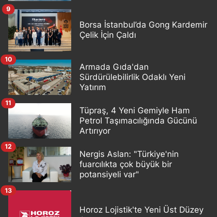
9
Borsa İstanbul’da Gong Kardemir
Çelik İçin Çaldı
10
Armada Gıda'dan
Sürdürülebilirlik Odaklı Yeni
Yatırım
11
Tüpraş, 4 Yeni Gemiyle Ham
Petrol Taşımacılığında Gücünü
Artırıyor
12
Nergis Aslan: "Türkiye'nin
fuarcılıkta çok büyük bir
potansiyeli var"
13
Horoz Lojistik'te Yeni Üst Düzey