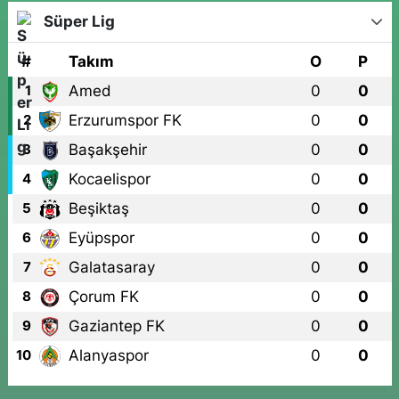
Süper Lig
#
Takım
O
P
Amed
0
0
1
Erzurumspor FK
0
0
2
Başakşehir
0
0
3
Kocaelispor
0
0
4
Beşiktaş
0
0
5
Eyüpspor
0
0
6
Galatasaray
0
0
7
Çorum FK
0
0
8
Gaziantep FK
0
0
9
Alanyaspor
0
0
10