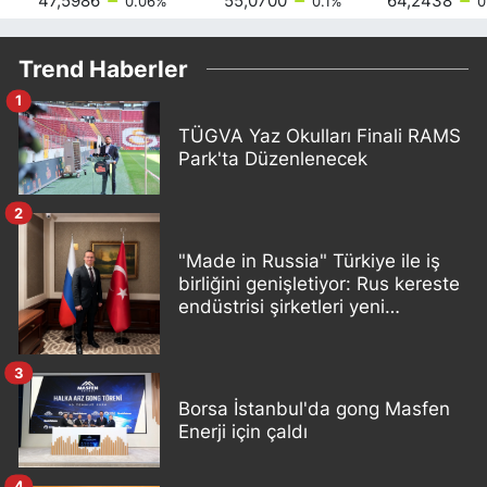
47,5986
55,0700
64,2438
0.06
%
0.1
%
0
Trend Haberler
1
TÜGVA Yaz Okulları Finali RAMS
Park'ta Düzenlenecek
2
"Made in Russia" Türkiye ile iş
birliğini genişletiyor: Rus kereste
endüstrisi şirketleri yeni
ortaklıklar geliştiriyor
3
Borsa İstanbul'da gong Masfen
Enerji için çaldı
4