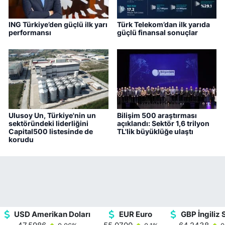
ING Türkiye’den güçlü ilk yarı
Türk Telekom’dan ilk yarıda
performansı
güçlü finansal sonuçlar
Ulusoy Un, Türkiye'nin un
Bilişim 500 araştırması
sektöründeki liderliğini
açıklandı: Sektör 1,6 trilyon
Capital500 listesinde de
TL'lik büyüklüğe ulaştı
korudu
USD Amerikan Doları
EUR Euro
GBP İngiliz S