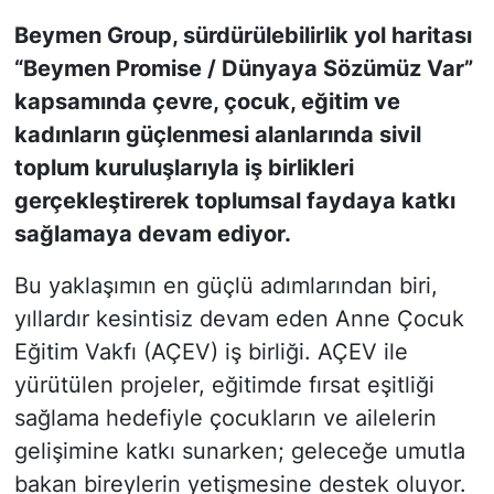
Beymen Group, sürdürülebilirlik yol haritası
KONGRE HABERLERİ
“Beymen Promise / Dünyaya Sözümüz Var”
kapsamında çevre, çocuk, eğitim ve
KONGRE TAKVİMİ
kadınların güçlenmesi alanlarında sivil
RÖPORTAJLAR
toplum kuruluşlarıyla iş birlikleri
gerçekleştirerek toplumsal faydaya katkı
BİYOGRAFİLER
sağlamaya devam ediyor.
Bu yaklaşımın en güçlü adımlarından biri,
yıllardır kesintisiz devam eden Anne Çocuk
Eğitim Vakfı (AÇEV) iş birliği. AÇEV ile
yürütülen projeler, eğitimde fırsat eşitliği
sağlama hedefiyle çocukların ve ailelerin
gelişimine katkı sunarken; geleceğe umutla
bakan bireylerin yetişmesine destek oluyor.