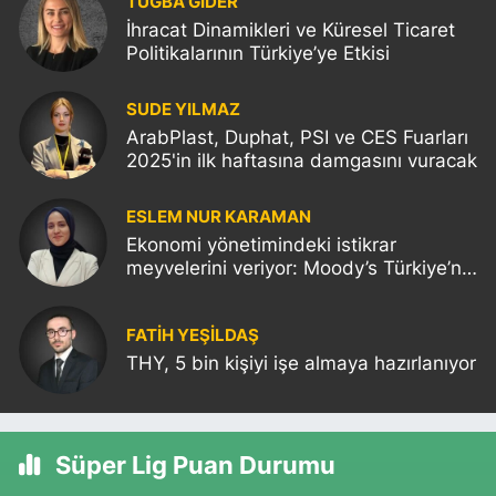
TUĞBA GİDER
İhracat Dinamikleri ve Küresel Ticaret
Politikalarının Türkiye’ye Etkisi
SUDE YILMAZ
ArabPlast, Duphat, PSI ve CES Fuarları
2025'in ilk haftasına damgasını vuracak
ESLEM NUR KARAMAN
Ekonomi yönetimindeki istikrar
meyvelerini veriyor: Moody’s Türkiye’nin
kredi notunu yükseltti!
FATIH YEŞİLDAŞ
THY, 5 bin kişiyi işe almaya hazırlanıyor
Süper Lig Puan Durumu