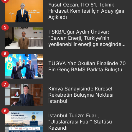
Yusuf Özcan, İTO 61. Teknik
Hırdavat Komitesi İçin Adaylığını
Açıkladı
5
TSKB/Uğur Aydın Ünüvar:
"Bewen Enerji, Türkiye'nin
yenilenebilir enerji geleceğinde
önemli bir oyuncu olacak"
6
TÜGVA Yaz Okulları Finalinde 70
Bin Genç RAMS Park’ta Buluştu
7
Kimya Sanayisinde Küresel
Rekabetin Buluşma Noktası
İstanbul
8
İstanbul Turizm Fuarı,
"Uluslararası Fuar" Statüsü
Kazandı