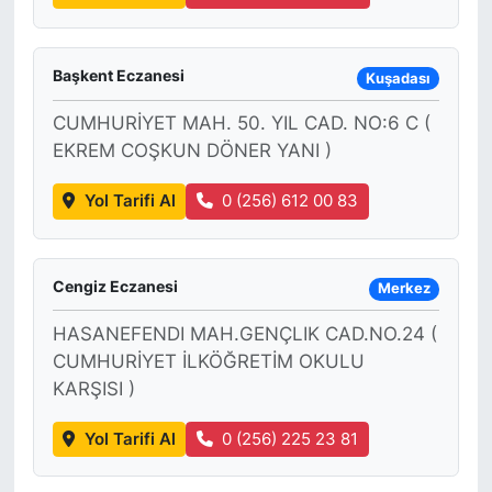
Başkent Eczanesi
Kuşadası
CUMHURİYET MAH. 50. YIL CAD. NO:6 C (
EKREM COŞKUN DÖNER YANI )
Yol Tarifi Al
0 (256) 612 00 83
Cengiz Eczanesi
Merkez
HASANEFENDI MAH.GENÇLIK CAD.NO.24 (
CUMHURİYET İLKÖĞRETİM OKULU
KARŞISI )
Yol Tarifi Al
0 (256) 225 23 81