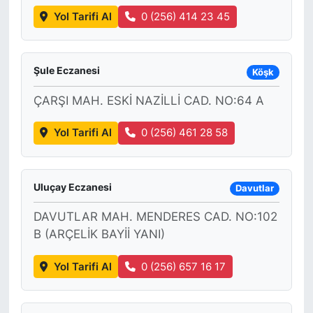
Yol Tarifi Al
0 (256) 414 23 45
Şule Eczanesi
Köşk
ÇARŞI MAH. ESKİ NAZİLLİ CAD. NO:64 A
Yol Tarifi Al
0 (256) 461 28 58
Uluçay Eczanesi
Davutlar
DAVUTLAR MAH. MENDERES CAD. NO:102
B (ARÇELİK BAYİİ YANI)
Yol Tarifi Al
0 (256) 657 16 17