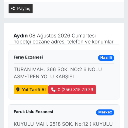
Paylaş
Yurt Dışı Fuarlar
KÜLTÜR SANAT
Teknoloji
ŞİRKET HABERLERİ
Aydın
08 Ağustos 2026 Cumartesi
Spor
SAVUNMA SANAYİ
nöbetçi eczane adres, telefon ve konumları
FUAR HABERLERİ
Feray Eczanesi
Nazilli
FUAR TAKVİMİ
TURAN MAH. 366 SOK. NO:2 6 NOLU
ASM-TREN YOLU KARŞISI
Amerika Fuarları
Yol Tarifi Al
0 (256) 315 79 79
FUAR RAPORU
Faruk Uslu Eczanesi
FESTİVAL HABERLERİ
Merkez
KUYULU MAH. 2518 SOK. No:12 ( KUYULU
FESTİVAL TAKVİMİ