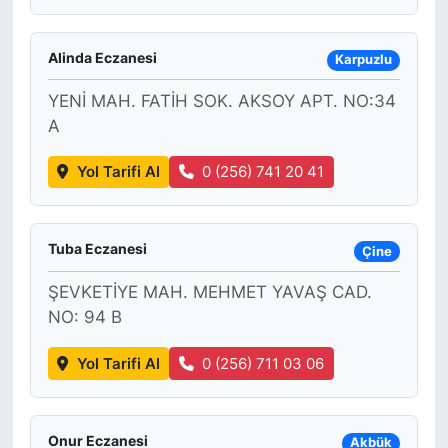
Alinda Eczanesi
Karpuzlu
YENİ MAH. FATİH SOK. AKSOY APT. NO:34
A
Yol Tarifi Al
0 (256) 741 20 41
Tuba Eczanesi
Çine
ŞEVKETİYE MAH. MEHMET YAVAŞ CAD.
NO: 94 B
Yol Tarifi Al
0 (256) 711 03 06
Onur Eczanesi
Akbük