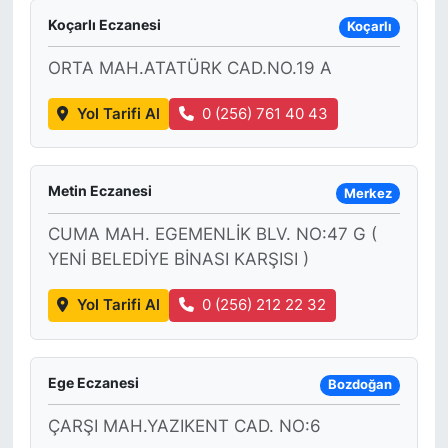
Koçarlı Eczanesi
Koçarlı
ORTA MAH.ATATÜRK CAD.NO.19 A
Yol Tarifi Al
0 (256) 761 40 43
Metin Eczanesi
Merkez
CUMA MAH. EGEMENLİK BLV. NO:47 G (
YENİ BELEDİYE BİNASI KARŞISI )
Yol Tarifi Al
0 (256) 212 22 32
Ege Eczanesi
Bozdoğan
ÇARŞI MAH.YAZIKENT CAD. NO:6