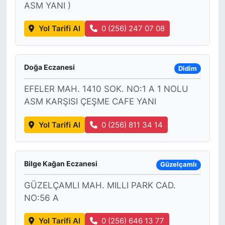
ASM YANI )
KONGRE HABERLERİ
Yol Tarifi Al
0 (256) 247 07 08
KONGRE TAKVİMİ
Doğa Eczanesi
Didim
RÖPORTAJLAR
EFELER MAH. 1410 SOK. NO:1 A 1 NOLU
BİYOGRAFİLER
ASM KARŞISI ÇEŞME CAFE YANI
Yol Tarifi Al
0 (256) 811 34 14
Bilge Kağan Eczanesi
Güzelçamlı
GÜZELÇAMLI MAH. MILLI PARK CAD.
NO:56 A
Yol Tarifi Al
0 (256) 646 13 77