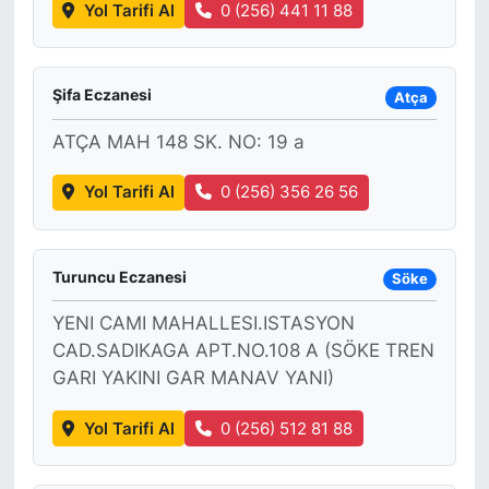
Yol Tarifi Al
0 (256) 441 11 88
Şifa Eczanesi
Atça
ATÇA MAH 148 SK. NO: 19 a
Yol Tarifi Al
0 (256) 356 26 56
Turuncu Eczanesi
Söke
YENI CAMI MAHALLESI.ISTASYON
CAD.SADIKAGA APT.NO.108 A (SÖKE TREN
GARI YAKINI GAR MANAV YANI)
Yol Tarifi Al
0 (256) 512 81 88