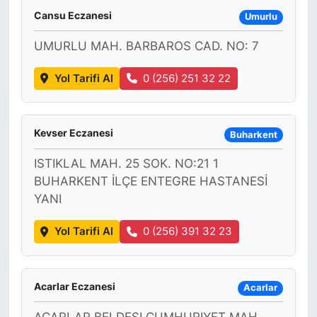
Cansu Eczanesi
Umurlu
UMURLU MAH. BARBAROS CAD. NO: 7
Yol Tarifi Al
0 (256) 251 32 22
Kevser Eczanesi
Buharkent
ISTIKLAL MAH. 25 SOK. NO:21 1
BUHARKENT İLÇE ENTEGRE HASTANESİ
YANI
Yol Tarifi Al
0 (256) 391 32 23
Acarlar Eczanesi
Acarlar
ACARLAR BELDESI CUMHURIYET MAH.