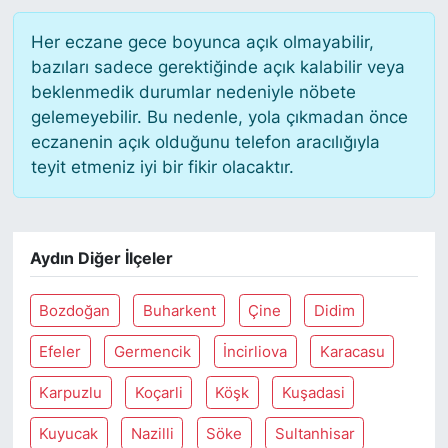
Her eczane gece boyunca açık olmayabilir,
bazıları sadece gerektiğinde açık kalabilir veya
beklenmedik durumlar nedeniyle nöbete
gelemeyebilir. Bu nedenle, yola çıkmadan önce
eczanenin açık olduğunu telefon aracılığıyla
teyit etmeniz iyi bir fikir olacaktır.
Aydın Diğer İlçeler
Bozdoğan
Buharkent
Çine
Didim
Efeler
Germencik
İncirliova
Karacasu
Karpuzlu
Koçarli
Köşk
Kuşadasi
Kuyucak
Nazilli
Söke
Sultanhisar