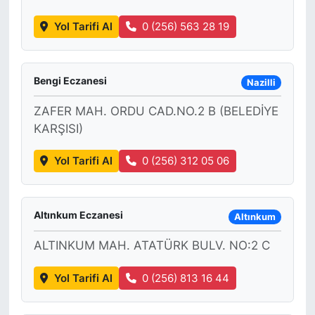
Yol Tarifi Al
0 (256) 563 28 19
Bengi Eczanesi
Nazilli
ZAFER MAH. ORDU CAD.NO.2 B (BELEDİYE
KARŞISI)
Yol Tarifi Al
0 (256) 312 05 06
Altınkum Eczanesi
Altınkum
ALTINKUM MAH. ATATÜRK BULV. NO:2 C
Yol Tarifi Al
0 (256) 813 16 44