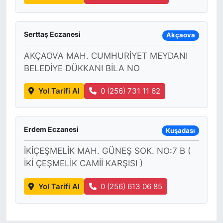
Serttaş Eczanesi
Akçaova
AKÇAOVA MAH. CUMHURİYET MEYDANI
BELEDİYE DÜKKANI BİLA NO
Yol Tarifi Al
0 (256) 731 11 62
Erdem Eczanesi
Kuşadası
İKİÇEŞMELİK MAH. GÜNEŞ SOK. NO:7 B (
İKİ ÇEŞMELİK CAMİİ KARŞISI )
Yol Tarifi Al
0 (256) 613 06 85