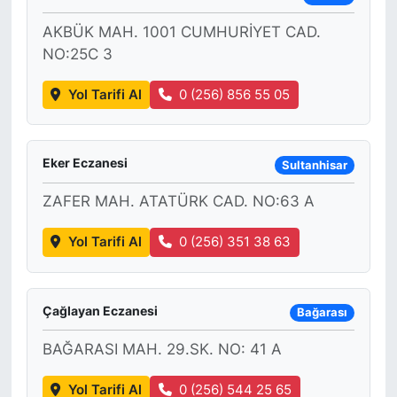
AKBÜK MAH. 1001 CUMHURİYET CAD.
NO:25C 3
Yol Tarifi Al
0 (256) 856 55 05
Eker Eczanesi
Sultanhisar
ZAFER MAH. ATATÜRK CAD. NO:63 A
Yol Tarifi Al
0 (256) 351 38 63
Çağlayan Eczanesi
Bağarası
BAĞARASI MAH. 29.SK. NO: 41 A
Yol Tarifi Al
0 (256) 544 25 65