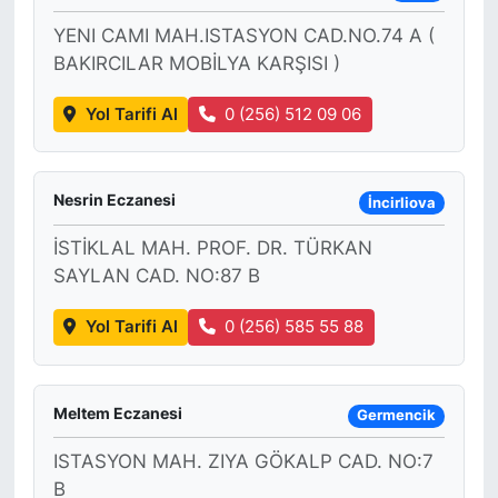
YENI CAMI MAH.ISTASYON CAD.NO.74 A (
BAKIRCILAR MOBİLYA KARŞISI )
Yol Tarifi Al
0 (256) 512 09 06
Nesrin Eczanesi
İncirliova
İSTİKLAL MAH. PROF. DR. TÜRKAN
SAYLAN CAD. NO:87 B
Yol Tarifi Al
0 (256) 585 55 88
Meltem Eczanesi
Germencik
ISTASYON MAH. ZIYA GÖKALP CAD. NO:7
B