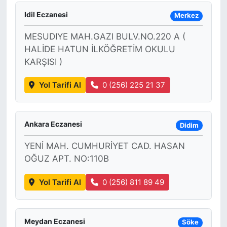
Idil Eczanesi
Merkez
MESUDIYE MAH.GAZI BULV.NO.220 A (
HALİDE HATUN İLKÖĞRETİM OKULU
KARŞISI )
Yol Tarifi Al
0 (256) 225 21 37
Ankara Eczanesi
Didim
YENİ MAH. CUMHURİYET CAD. HASAN
OĞUZ APT. NO:110B
Yol Tarifi Al
0 (256) 811 89 49
Meydan Eczanesi
Söke