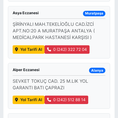
Asya Eczanesi
Muratpaşa
ŞİRİNYALI MAH.TEKELİOĞLU CAD.İZCİ
APT.NO:20 A MURATPAŞA ANTALYA (
MEDİCALPARK HASTANESİ KARŞISI )
Yol Tarifi Al
0 (242) 322 72 04
Alper Eczanesi
Alanya
SEVKET TOKUÇ CAD. 25 M.LIK YOL
GARANTI BATI ÇAPRAZI
Yol Tarifi Al
0 (242) 512 88 14