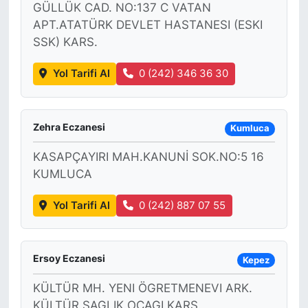
GÜLLÜK CAD. NO:137 C VATAN
APT.ATATÜRK DEVLET HASTANESI (ESKI
SSK) KARS.
Yol Tarifi Al
0 (242) 346 36 30
Zehra Eczanesi
Kumluca
KASAPÇAYIRI MAH.KANUNİ SOK.NO:5 16
KUMLUCA
Yol Tarifi Al
0 (242) 887 07 55
Ersoy Eczanesi
Kepez
KÜLTÜR MH. YENI ÖGRETMENEVI ARK.
KÜLTÜR SAGLIK OCAGI KARS.