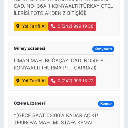
CAD. NO: 36A 1 KONYAALTI(TÜRKAY OTEL
İLERİSİ.FOTO AKDENİZ BİTİŞİĞİ)
Yol Tarifi Al
0 (242) 999 19 38
Güney Eczanesi
Konyaaltı
LİMAN MAH. BOĞAÇAYI CAD. NO:49 B
KONYAALTI (HURMA PTT ÇAPRAZI)
Yol Tarifi Al
0 (242) 999 13 22
Özlem Eczanesi
Kemer
*(GECE SAAT 02:00'A KADAR AÇIK)*
TEKİROVA MAH. MUSTAFA KEMAL