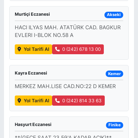
Murtiçi Eczanesi
Akseki
HACI ILYAS MAH. ATATÜRK CAD. BAGKUR
EVLERI I-BLOK NO.58 A
Yol Tarifi Al
0 (242) 678 13 00
Kayra Eczanesi
Kemer
MERKEZ MAH.LISE CAD.NO:22 D KEMER
Yol Tarifi Al
0 (242) 814 33 63
Hasyurt Eczanesi
Finike
**(GECE SAAT 23.59'A KADAR AÇIK)**