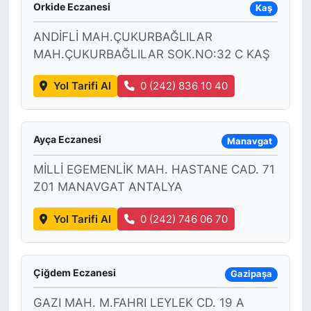
Orkide Eczanesi
Kaş
ANDİFLİ MAH.ÇUKURBAĞLILAR
MAH.ÇUKURBAĞLILAR SOK.NO:32 C KAŞ
Yol Tarifi Al
0 (242) 836 10 40
Ayça Eczanesi
Manavgat
MİLLİ EGEMENLİK MAH. HASTANE CAD. 71
Z01 MANAVGAT ANTALYA
Yol Tarifi Al
0 (242) 746 06 70
Çiğdem Eczanesi
Gazipaşa
GAZI MAH. M.FAHRI LEYLEK CD. 19 A