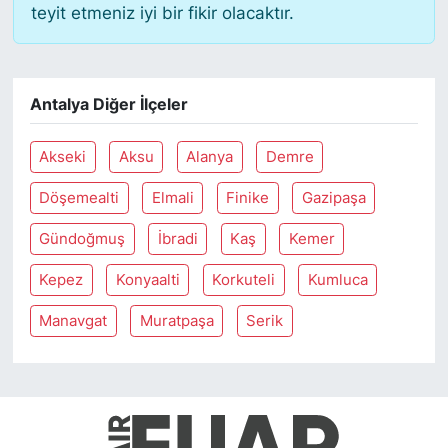
teyit etmeniz iyi bir fikir olacaktır.
Antalya Diğer İlçeler
Akseki
Aksu
Alanya
Demre
Döşemealti
Elmali
Finike
Gazipaşa
Gündoğmuş
İbradi
Kaş
Kemer
Kepez
Konyaalti
Korkuteli
Kumluca
Manavgat
Muratpaşa
Serik