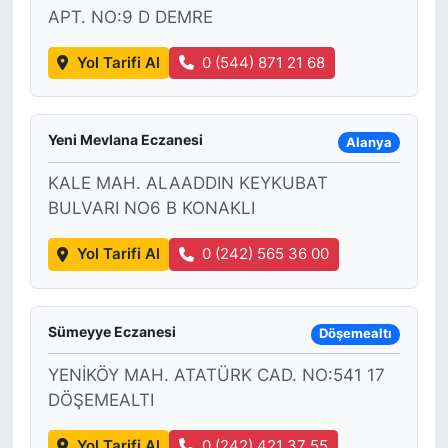
APT. NO:9 D DEMRE
Yol Tarifi Al
0 (544) 871 21 68
Yeni Mevlana Eczanesi
Alanya
KALE MAH. ALAADDIN KEYKUBAT
BULVARI NO6 B KONAKLI
Yol Tarifi Al
0 (242) 565 36 00
Sümeyye Eczanesi
Döşemealtı
YENİKÖY MAH. ATATÜRK CAD. NO:541 17
DÖŞEMEALTI
Yol Tarifi Al
0 (242) 421 37 55