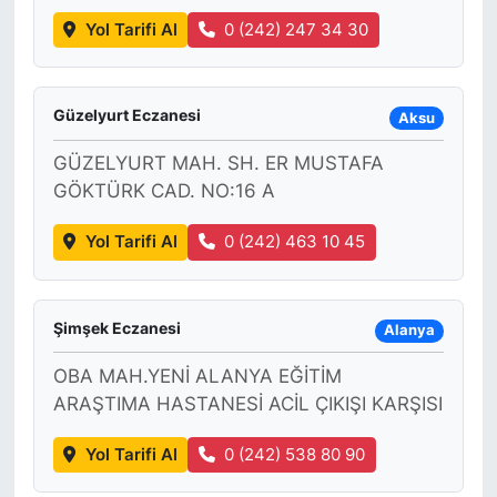
Yol Tarifi Al
0 (242) 247 34 30
Güzelyurt Eczanesi
Aksu
GÜZELYURT MAH. SH. ER MUSTAFA
GÖKTÜRK CAD. NO:16 A
Yol Tarifi Al
0 (242) 463 10 45
Şimşek Eczanesi
Alanya
OBA MAH.YENİ ALANYA EĞİTİM
ARAŞTIMA HASTANESİ ACİL ÇIKIŞI KARŞISI
Yol Tarifi Al
0 (242) 538 80 90