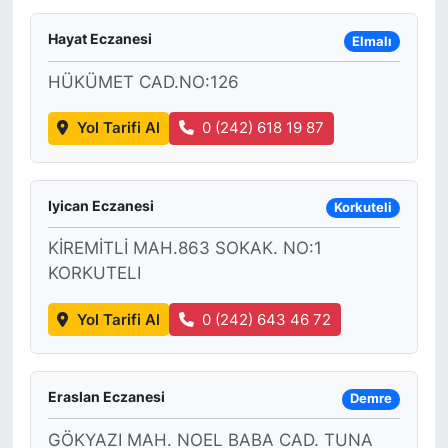
Hayat Eczanesi
Elmalı
HÜKÜMET CAD.NO:126
Yol Tarifi Al
0 (242) 618 19 87
Iyican Eczanesi
Korkuteli
KİREMİTLİ MAH.863 SOKAK. NO:1
KORKUTELI
Yol Tarifi Al
0 (242) 643 46 72
Eraslan Eczanesi
Demre
GÖKYAZI MAH. NOEL BABA CAD. TUNA