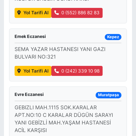
Yol Tarifi Al
0 (552) 886 82 83
Emek Eczanesi
Kepez
SEMA YAZAR HASTANESI YANI GAZI
BULVARI NO:321
Yol Tarifi Al
0 (242) 339 10 98
Evre Eczanesi
Muratpaşa
GEBIZLI MAH.1115 SOK.KARALAR
APT.NO:10 C KARALAR DÜGÜN SARAYI
YANI GEBİZLİ MAH.YAŞAM HASTANESİ
ACİL KARŞISI