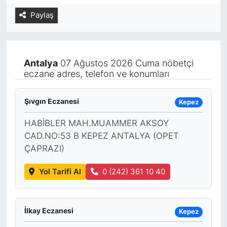
Paylaş
Yurt Dışı Fuarlar
KÜLTÜR SANAT
Teknoloji
ŞİRKET HABERLERİ
Antalya
07 Ağustos 2026 Cuma nöbetçi
Spor
SAVUNMA SANAYİ
eczane adres, telefon ve konumları
FUAR HABERLERİ
Şıvgın Eczanesi
Kepez
FUAR TAKVİMİ
HABİBLER MAH.MUAMMER AKSOY
CAD.NO:53 B KEPEZ ANTALYA (OPET
Amerika Fuarları
ÇAPRAZI)
Yol Tarifi Al
0 (242) 361 10 40
FUAR RAPORU
FESTİVAL HABERLERİ
İlkay Eczanesi
Kepez
FESTİVAL TAKVİMİ