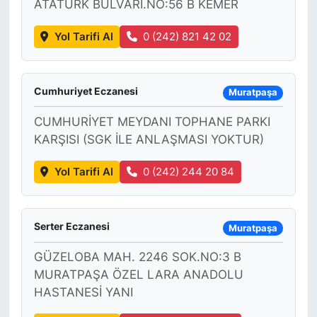
ATATÜRK BULVARI.NO:56 B KEMER
Yol Tarifi Al
0 (242) 821 42 02
Cumhuriyet Eczanesi
Muratpaşa
CUMHURİYET MEYDANI TOPHANE PARKI
KARŞISI (SGK İLE ANLAŞMASI YOKTUR)
Yol Tarifi Al
0 (242) 244 20 84
Serter Eczanesi
Muratpaşa
GÜZELOBA MAH. 2246 SOK.NO:3 B
MURATPAŞA ÖZEL LARA ANADOLU
HASTANESİ YANI