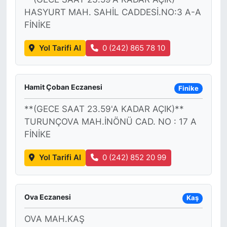
HASYURT MAH. SAHİL CADDESİ.NO:3 A-A
FİNİKE
Yol Tarifi Al
0 (242) 865 78 10
Hamit Çoban Eczanesi
Finike
**(GECE SAAT 23.59'A KADAR AÇIK)**
TURUNÇOVA MAH.İNÖNÜ CAD. NO : 17 A
FİNİKE
Yol Tarifi Al
0 (242) 852 20 99
Ova Eczanesi
Kaş
OVA MAH.KAŞ