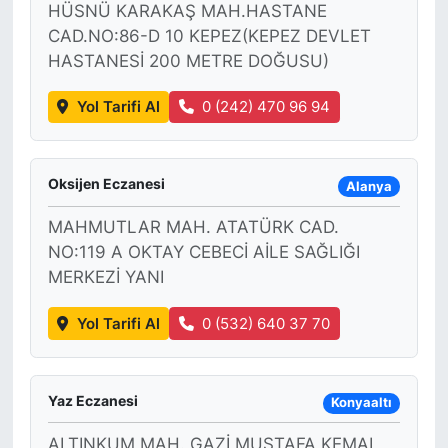
HÜSNÜ KARAKAŞ MAH.HASTANE
CAD.NO:86-D 10 KEPEZ(KEPEZ DEVLET
KONGRE HABERLERİ
HASTANESİ 200 METRE DOĞUSU)
KONGRE TAKVİMİ
Yol Tarifi Al
0 (242) 470 96 94
RÖPORTAJLAR
Oksijen Eczanesi
Alanya
BİYOGRAFİLER
MAHMUTLAR MAH. ATATÜRK CAD.
NO:119 A OKTAY CEBECİ AİLE SAĞLIĞI
MERKEZİ YANI
Yol Tarifi Al
0 (532) 640 37 70
Yaz Eczanesi
Konyaaltı
ALTINKUM MAH. GAZİ MUSTAFA KEMAL