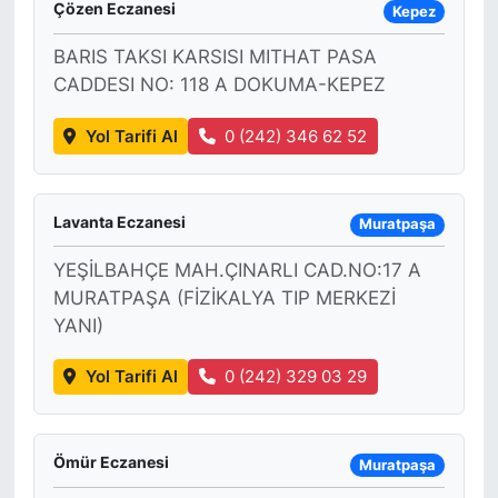
Çözen Eczanesi
Kepez
BARIS TAKSI KARSISI MITHAT PASA
CADDESI NO: 118 A DOKUMA-KEPEZ
Yol Tarifi Al
0 (242) 346 62 52
Lavanta Eczanesi
Muratpaşa
YEŞİLBAHÇE MAH.ÇINARLI CAD.NO:17 A
MURATPAŞA (FİZİKALYA TIP MERKEZİ
YANI)
Yol Tarifi Al
0 (242) 329 03 29
Ömür Eczanesi
Muratpaşa