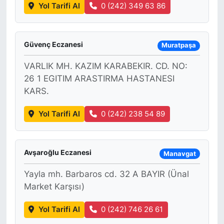
Yol Tarifi Al
0 (242) 349 63 86
Güvenç Eczanesi
Muratpaşa
VARLIK MH. KAZIM KARABEKIR. CD. NO:
26 1 EGITIM ARASTIRMA HASTANESI
KARS.
Yol Tarifi Al
0 (242) 238 54 89
Avşaroğlu Eczanesi
Manavgat
Yayla mh. Barbaros cd. 32 A BAYIR (Ünal
Market Karşısı)
Yol Tarifi Al
0 (242) 746 26 61