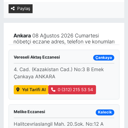
Paylaş
Yurt Dışı Fuarlar
KÜLTÜR SANAT
Teknoloji
ŞİRKET HABERLERİ
Ankara
08 Ağustos 2026 Cumartesi
Spor
SAVUNMA SANAYİ
nöbetçi eczane adres, telefon ve konumları
FUAR HABERLERİ
Vereseli Aktaş Eczanesi
Çankaya
FUAR TAKVİMİ
4. Cad. (Kazakistan Cad.) No:3 B Emek
Çankaya ANKARA
Amerika Fuarları
Yol Tarifi Al
0 (312) 215 53 54
FUAR RAPORU
Melike Eczanesi
FESTİVAL HABERLERİ
Kalecik
Halitcevriaslangil Mah. 20.Sok. No:12 A
FESTİVAL TAKVİMİ