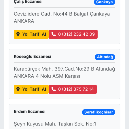
Çalış Eczanesi
Çankaya
Cevizlidere Cad. No:44 B Balgat Çankaya
ANKARA
Yol Tarifi Al
0 (312) 232 42 39
Köseoğlu Eczanesi
Altındağ
Karapürçek Mah. 397.Cad.No:29 B Altındağ
ANKARA 4 Nolu ASM Karşısı
Yol Tarifi Al
0 (312) 375 72 14
Erdem Eczanesi
Şereflikoçhisar
Şeyh Kuyusu Mah. Taşkın Sok. No:1