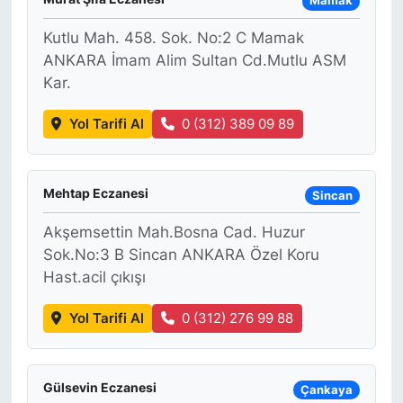
Mamak
Kutlu Mah. 458. Sok. No:2 C Mamak
ANKARA İmam Alim Sultan Cd.Mutlu ASM
Kar.
Yol Tarifi Al
0 (312) 389 09 89
Mehtap Eczanesi
Sincan
Akşemsettin Mah.Bosna Cad. Huzur
Sok.No:3 B Sincan ANKARA Özel Koru
Hast.acil çıkışı
Yol Tarifi Al
0 (312) 276 99 88
Gülsevin Eczanesi
Çankaya