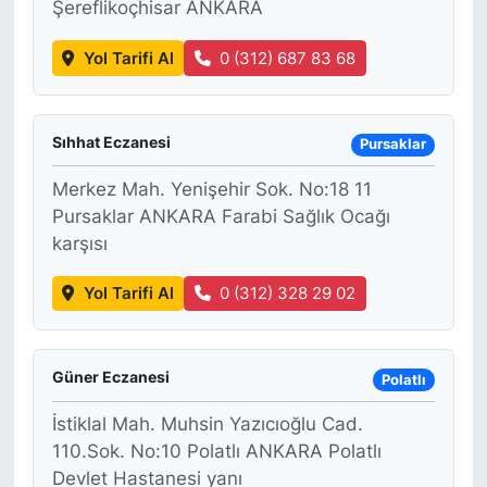
Şereflikoçhisar ANKARA
Yol Tarifi Al
0 (312) 687 83 68
Sıhhat Eczanesi
Pursaklar
Merkez Mah. Yenişehir Sok. No:18 11
Pursaklar ANKARA Farabi Sağlık Ocağı
karşısı
Yol Tarifi Al
0 (312) 328 29 02
Güner Eczanesi
Polatlı
İstiklal Mah. Muhsin Yazıcıoğlu Cad.
110.Sok. No:10 Polatlı ANKARA Polatlı
Devlet Hastanesi yanı