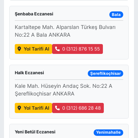
Şenbaba Eczanesi
Bala
Kartaltepe Mah. Alparslan Türkeş Bulvarı
No:22 A Bala ANKARA
Yol Tarifi Al
0 (312) 876 15 55
Halk Eczanesi
Şereflikoçhisar
Kale Mah. Hüseyin Andaç Sok. No:22 A
Şereflikoçhisar ANKARA
Yol Tarifi Al
0 (312) 686 28 48
Yeni Betül Eczanesi
Yenimahalle