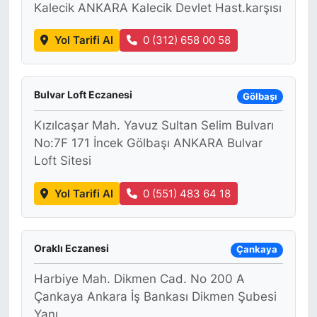
Kalecik ANKARA Kalecik Devlet Hast.karşısı
KONGRE HABERLERİ
Yol Tarifi Al
0 (312) 658 00 58
KONGRE TAKVİMİ
Bulvar Loft Eczanesi
Gölbaşı
RÖPORTAJLAR
Kızılcaşar Mah. Yavuz Sultan Selim Bulvarı
BİYOGRAFİLER
No:7F 171 İncek Gölbaşı ANKARA Bulvar
Loft Sitesi
Yol Tarifi Al
0 (551) 483 64 18
Oraklı Eczanesi
Çankaya
Harbiye Mah. Dikmen Cad. No 200 A
Çankaya Ankara İş Bankası Dikmen Şubesi
Yanı