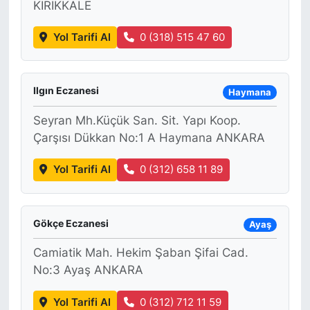
KIRIKKALE
Yol Tarifi Al
0 (318) 515 47 60
Ilgın Eczanesi
Haymana
Seyran Mh.Küçük San. Sit. Yapı Koop.
Çarşısı Dükkan No:1 A Haymana ANKARA
Yol Tarifi Al
0 (312) 658 11 89
Gökçe Eczanesi
Ayaş
Camiatik Mah. Hekim Şaban Şifai Cad.
No:3 Ayaş ANKARA
Yol Tarifi Al
0 (312) 712 11 59