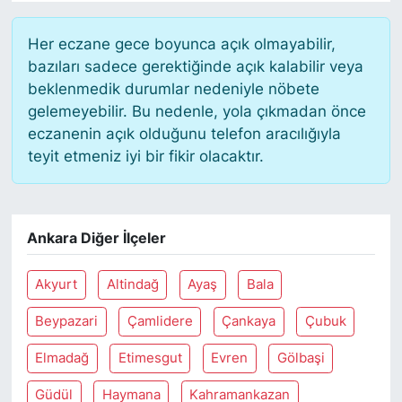
Her eczane gece boyunca açık olmayabilir,
bazıları sadece gerektiğinde açık kalabilir veya
beklenmedik durumlar nedeniyle nöbete
gelemeyebilir. Bu nedenle, yola çıkmadan önce
eczanenin açık olduğunu telefon aracılığıyla
teyit etmeniz iyi bir fikir olacaktır.
Ankara Diğer İlçeler
Akyurt
Altindağ
Ayaş
Bala
Beypazari
Çamlidere
Çankaya
Çubuk
Elmadağ
Etimesgut
Evren
Gölbaşi
Güdül
Haymana
Kahramankazan