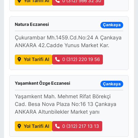
Yol Tarifi Al
0 (312) 566 32 30
Natura Eczanesi
Çankaya
Çukurambar Mh.1459.Cd.No:24 A Çankaya
ANKARA 42.Cadde Yunus Market Kar.
Yol Tarifi Al
0 (312) 220 19 56
Yaşamkent Özge Eczanesi
Çankaya
Yaşamkent Mah. Mehmet Rifat Börekçi
Cad. Besa Nova Plaza No:16 13 Çankaya
ANKARA Altunbilekler Market yanı
Yol Tarifi Al
0 (312) 217 13 13