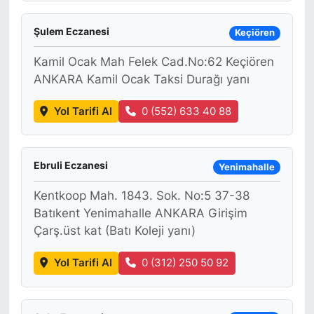
Şulem Eczanesi
Keçiören
Kamil Ocak Mah Felek Cad.No:62 Keçiören
ANKARA Kamil Ocak Taksi Durağı yanı
Yol Tarifi Al
0 (552) 633 40 88
Ebruli Eczanesi
Yenimahalle
Kentkoop Mah. 1843. Sok. No:5 37-38
Batıkent Yenimahalle ANKARA Girişim
Çarş.üst kat (Batı Koleji yanı)
Yol Tarifi Al
0 (312) 250 50 92