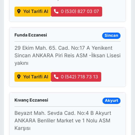
Yol Tarifi Al
0 (530) 827 03 07
Funda Eczanesi
Sincan
29 Ekim Mah. 65. Cad. No:17 A Yenikent
Sincan ANKARA Piri Reis ASM -İlksan Lisesi
yakını
Yol Tarifi Al
0 (542) 718 73 13
Kıvanç Eczanesi
Akyurt
Beyazıt Mah. Sevda Cad. No:4 B Akyurt
ANKARA Benliler Market ve 1 Nolu ASM
Karşısı