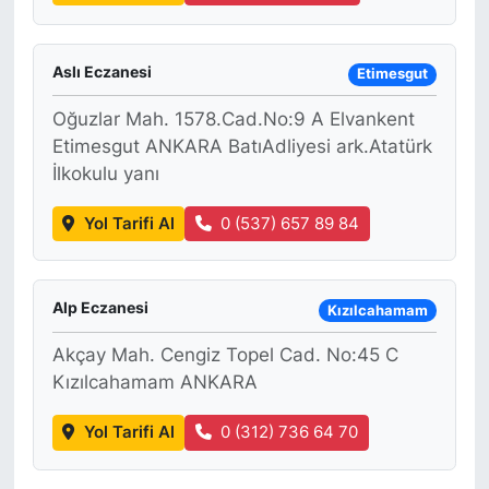
Aslı Eczanesi
Etimesgut
Oğuzlar Mah. 1578.Cad.No:9 A Elvankent
Etimesgut ANKARA BatıAdliyesi ark.Atatürk
İlkokulu yanı
Yol Tarifi Al
0 (537) 657 89 84
Alp Eczanesi
Kızılcahamam
Akçay Mah. Cengiz Topel Cad. No:45 C
Kızılcahamam ANKARA
Yol Tarifi Al
0 (312) 736 64 70