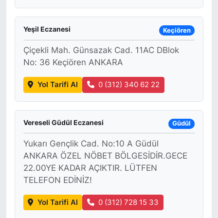
Yeşil Eczanesi
Keçiören
Çiçekli Mah. Günsazak Cad. 11AC DBlok
No: 36 Keçiören ANKARA
Yol Tarifi Al
0 (312) 340 62 22
Vereseli Güdül Eczanesi
Güdül
Yukarı Gençlik Cad. No:10 A Güdül
ANKARA ÖZEL NÖBET BÖLGESİDİR.GECE
22.00YE KADAR AÇIKTIR. LÜTFEN
TELEFON EDİNİZ!
Yol Tarifi Al
0 (312) 728 15 33