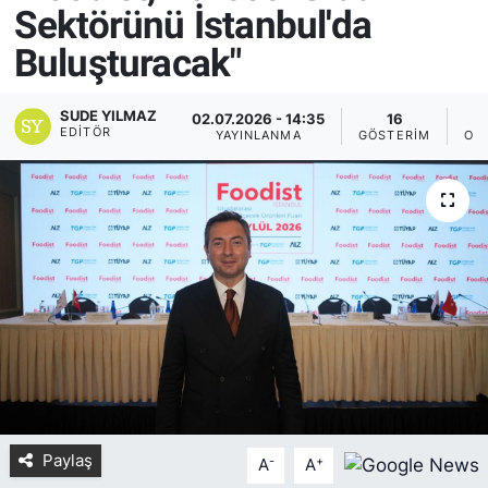
Sektörünü İstanbul'da
Yurt Dışı Fuarlar
KÜLTÜR SANAT
Buluşturacak"
Teknoloji
ŞİRKET HABERLERİ
SUDE YILMAZ
02.07.2026 - 14:35
16
EDITÖR
YAYINLANMA
GÖSTERIM
OK
Spor
SAVUNMA SANAYİ
FUAR HABERLERİ
FUAR TAKVİMİ
Amerika Fuarları
FUAR RAPORU
FESTİVAL HABERLERİ
Paylaş
-
+
A
A
FESTİVAL TAKVİMİ