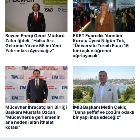
Bewen Enerji Genel Müdürü
EKET Fuarcılık Yönetim
Zafer İğdeli: "Halka Arz
Kurulu Üyesi Nilgün Tok,
Gelirinin Yüzde 55'ini Yeni
"Üniversite Tercih Fuarı 15
Yatırımlara Ayıracağız"
bini aşkın öğrenci
ağırlayacak"
Mücevher İhracatçıları Birliği
İMİB Başkanı Metin Çekiç,
Başkanı Mustafa Özcan,
“Daha şeffaf ve çözüm odaklı
"Mücevherde gerilemenin
bir yapı inşa edeceğiz”
ana nedeni altın ithalat
kotası"