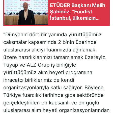
ETÜDER Başkanı Melih
Şahinöz: “Foodist
İstanbul, ülkemizin
ekonomisine uzun
vadeli katkı
"Dünyanın dört bir yanında yürüttüğümüz
sağlayacak”
çalışmalar kapsamında 2 binin üzerinde
uluslararası alıcıyı fuarımızda ağırlamak
üzere hazırlıklarımızı tamamlamak üzereyiz.
Tüyap ve ALZ Grup iş birliğiyle
yürüttüğümüz alım heyeti programına
ihracatçı birliklerimiz de kendi
organizasyonlarıyla katkı sağlıyor. Böylece
Türkiye fuarcılık tarihinde gıda sektöründe
gerçekleştirilen en kapsamlı ve en güçlü
uluslararası alım heyeti organizasyonlarından