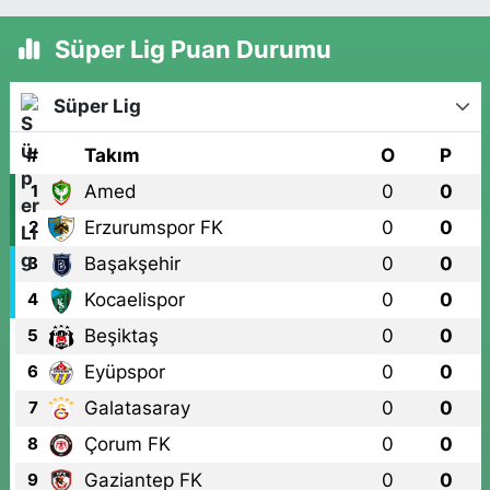
Süper Lig Puan Durumu
Süper Lig
#
Takım
O
P
Amed
0
0
1
Erzurumspor FK
0
0
2
Başakşehir
0
0
3
Kocaelispor
0
0
4
Beşiktaş
0
0
5
Eyüpspor
0
0
6
Galatasaray
0
0
7
Çorum FK
0
0
8
Gaziantep FK
0
0
9