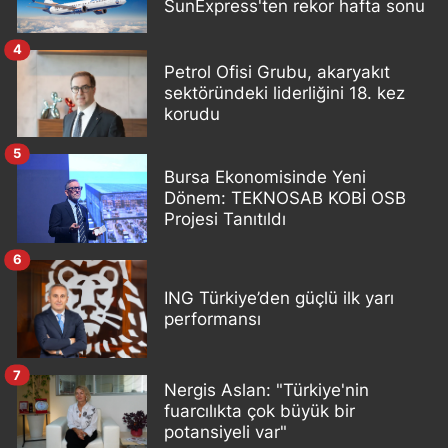
SunExpress'ten rekor hafta sonu
4
Petrol Ofisi Grubu, akaryakıt
sektöründeki liderliğini 18. kez
korudu
5
Bursa Ekonomisinde Yeni
Dönem: TEKNOSAB KOBİ OSB
Projesi Tanıtıldı
6
ING Türkiye’den güçlü ilk yarı
performansı
7
Nergis Aslan: "Türkiye'nin
fuarcılıkta çok büyük bir
potansiyeli var"