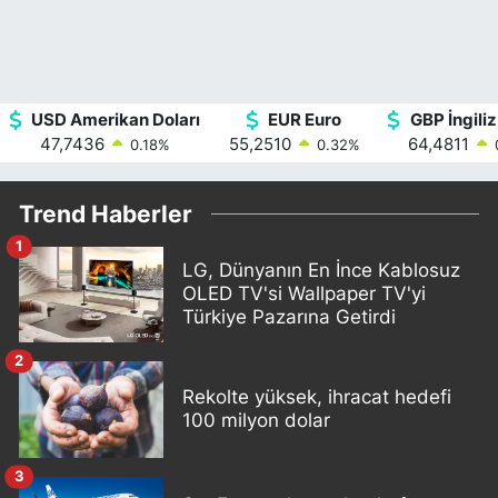
USD Amerikan Doları
EUR Euro
GBP İngiliz
47,7436
55,2510
64,4811
0.18
%
0.32
%
Trend Haberler
1
LG, Dünyanın En İnce Kablosuz
OLED TV'si Wallpaper TV'yi
Türkiye Pazarına Getirdi
2
Rekolte yüksek, ihracat hedefi
100 milyon dolar
3