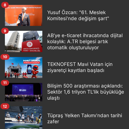
8
Yusuf Özcan: "61. Meslek
Komitesi'nde değişim şart"
9
AB’ye e-ticaret ihracatında dijital
kolaylık: A.TR belgesi artık
otomatik oluşturuluyor
10
TEKNOFEST Mavi Vatan için
ziyaretçi kayıtları başladı
11
Bilişim 500 araştırması açıklandı:
Sektör 1,6 trilyon TL'lik büyüklüğe
ulaştı
12
Tüpraş Yelken Takımı'ndan tarihi
zafer