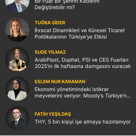
Bir Fuar Bir Şehrin Kaderini
Değiştirebilir mi?
TUĞBA GİDER
İhracat Dinamikleri ve Küresel Ticaret
Politikalarının Türkiye’ye Etkisi
SUDE YILMAZ
ArabPlast, Duphat, PSI ve CES Fuarları
2025'in ilk haftasına damgasını vuracak
ESLEM NUR KARAMAN
Ekonomi yönetimindeki istikrar
meyvelerini veriyor: Moody’s Türkiye’nin
kredi notunu yükseltti!
FATIH YEŞİLDAŞ
THY, 5 bin kişiyi işe almaya hazırlanıyor