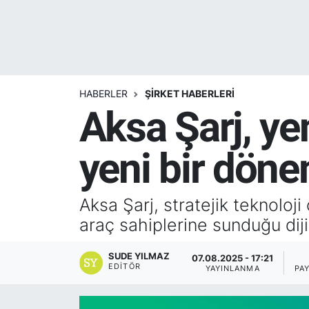
Yurt Dışı Fuarlar
KÜLTÜR SANAT
Teknoloji
ŞİRKET HABERLERİ
HABERLER
ŞİRKET HABERLERİ
Spor
SAVUNMA SANAYİ
Aksa Şarj, y
FUAR HABERLERİ
yeni bir döne
FUAR TAKVİMİ
Amerika Fuarları
Aksa Şarj, stratejik teknoloji
araç sahiplerine sunduğu diji
FUAR RAPORU
SUDE YILMAZ
07.08.2025 - 17:21
EDITÖR
YAYINLANMA
PA
FESTİVAL HABERLERİ
FESTİVAL TAKVİMİ