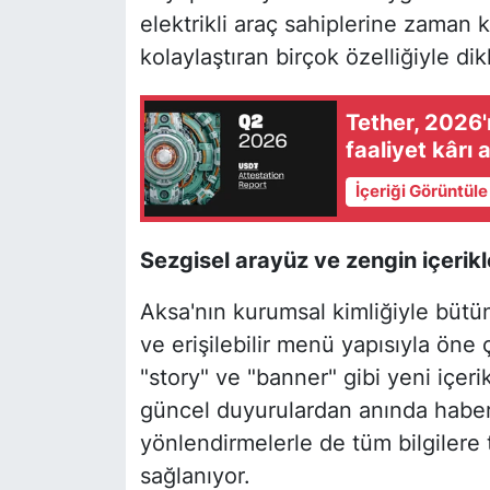
elektrikli araç sahiplerine zaman 
kolaylaştıran birçok özelliğiyle dik
Tether, 2026'
faaliyet kârı 
İçeriği Görüntül
Sezgisel arayüz ve zengin içerik
Aksa'nın kurumsal kimliğiyle bütü
ve erişilebilir menü yapısıyla öne 
"story" ve "banner" gibi yeni içer
güncel duyurulardan anında haberd
yönlendirmelerle de tüm bilgilere 
sağlanıyor.