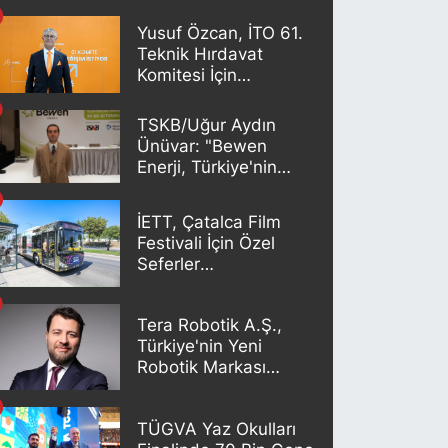
Yusuf Özcan, İTO 61.
Teknik Hırdavat
Komitesi İçin
Adaylığını Açıkladı
TSKB/Uğur Aydın
Ünüvar: "Bewen
Enerji, Türkiye'nin
yenilenebilir enerji
geleceğinde önemli
İETT, Çatalca Film
bir oyuncu olacak"
Festivali İçin Özel
Seferler
Düzenleyecek
Tera Robotik A.Ş.,
Türkiye'nin Yeni
Robotik Markası
TERABOT'u Duyurdu
TÜGVA Yaz Okulları