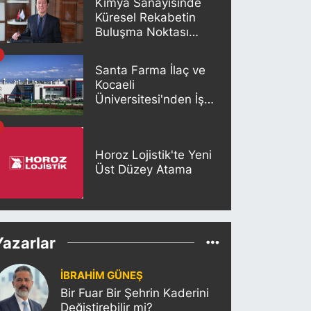
Kimya Sanayisinde
Küresel Rekabetin
Buluşma Noktası
İstanbul
Santa Farma İlaç ve
Kocaeli
Üniversitesi'nden İş
Birliği
Horoz Lojistik'te Yeni
Üst Düzey Atama
Yazarlar
İBRAHİM GÜNEŞ
Bir Fuar Bir Şehrin Kaderini
Değiştirebilir mi?