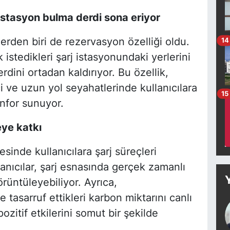
istasyon bulma derdi sona eriyor
lerden biri de rezervasyon özelliği oldu.
14
k istedikleri şarj istasyonundaki yerlerini
dini ortadan kaldırıyor. Bu özellik,
i ve uzun yol seyahatlerinde kullanıcılara
15
onfor sunuyor.
eye katkı
sinde kullanıcılara şarj süreçleri
lanıcılar, şarj esnasında gerçek zamanlı
örüntüleyebiliyor. Ayrıca,
le tasarruf ettikleri karbon miktarını canlı
zitif etkilerini somut bir şekilde