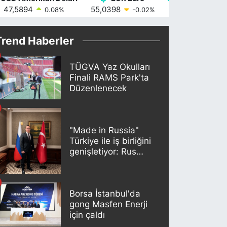
47,5894
55,0398
64,1581
0.08
%
-0.02
%
0.1
Trend Haberler
TÜGVA Yaz Okulları
Finali RAMS Park'ta
Düzenlenecek
"Made in Russia"
Türkiye ile iş birliğini
genişletiyor: Rus
kereste endüstrisi
şirketleri yeni
ortaklıklar geliştiriyor
Borsa İstanbul'da
gong Masfen Enerji
için çaldı