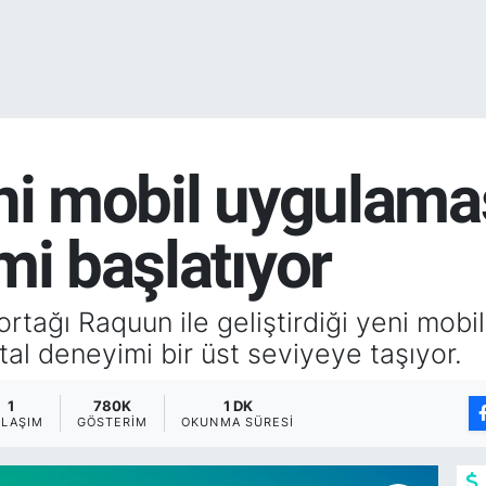
eni mobil uygulama
mi başlatıyor
 ortağı Raquun ile geliştirdiği yeni mobi
tal deneyimi bir üst seviyeye taşıyor.
1
780K
1 DK
YLAŞIM
GÖSTERIM
OKUNMA SÜRESI