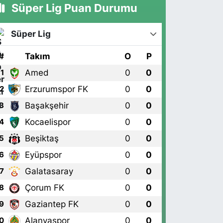
Süper Lig Puan Durumu
Süper Lig
#
Takım
O
P
Amed
0
0
1
Erzurumspor FK
0
0
2
Başakşehir
0
0
3
Kocaelispor
0
0
4
Beşiktaş
0
0
5
Eyüpspor
0
0
6
Galatasaray
0
0
7
Çorum FK
0
0
8
Gaziantep FK
0
0
9
Alanyaspor
0
0
0