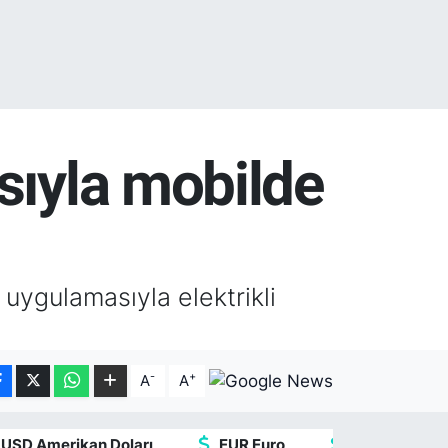
sıyla mobilde
l uygulamasıyla elektrikli
-
+
A
A
USD Amerikan Doları
EUR Euro
GBP İngiliz St