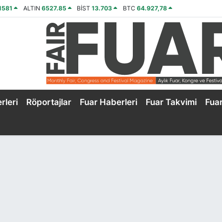
1581
ALTIN
6527.85
BİST
13.703
BTC
64.927,78
rleri
Röportajlar
Fuar Haberleri
Fuar Takvimi
Fua