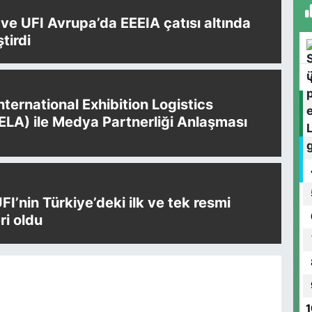
e UFI Avrupa’da EEEIA çatısı altında
ştirdi
International Exhibition Logistics
IELA) ile Medya Partnerliği Anlaşması
UFI’nin Türkiye’deki ilk ve tek resmi
i oldu
1