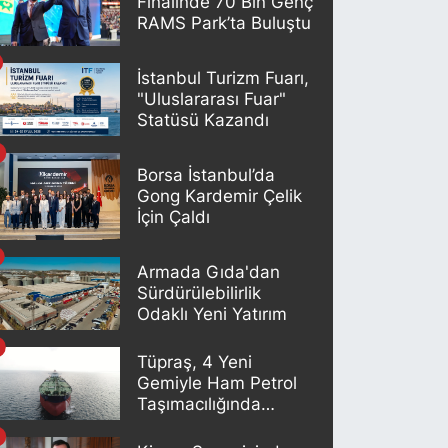
Finalinde 70 Bin Genç
RAMS Park’ta Buluştu
İstanbul Turizm Fuarı,
"Uluslararası Fuar"
Statüsü Kazandı
Borsa İstanbul’da
Gong Kardemir Çelik
İçin Çaldı
Armada Gıda'dan
Sürdürülebilirlik
Odaklı Yeni Yatırım
Tüpraş, 4 Yeni
Gemiyle Ham Petrol
Taşımacılığında
Gücünü Artırıyor