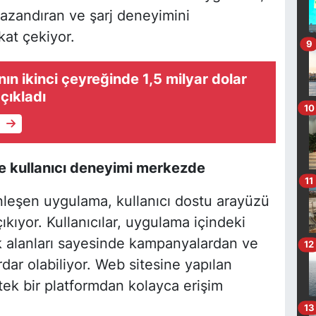
kazandıran ve şarj deneyimini
kat çekiyor.
9
nın ikinci çeyreğinde 1,5 milyar dolar
açıkladı
10
e
le kullanıcı deneyimi merkezde
11
nleşen uygulama, kullanıcı dostu arayüzü
çıkıyor. Kullanıcılar, uygulama içindeki
ik alanları sayesinde kampanyalardan ve
12
ar olabiliyor. Web sitesine yapılan
tek bir platformdan kolayca erişim
13