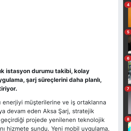
4
5
6
k istasyon durumu takibi, kolay
uygulama, şarj süreçlerini daha planlı,
iriyor.
7
 enerjiyi müşterilerine ve iş ortaklarına
ya devam eden Aksa Şarj, stratejik
geçirdiği projede yenilenen teknolojik
8
sını hizmete sundu. Yeni mobil uygulama,