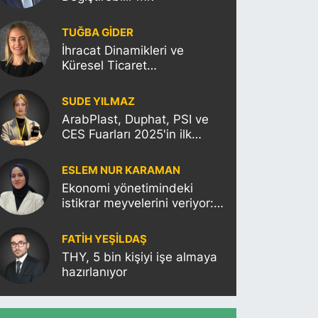
TUĞBA GİDER
İhracat Dinamikleri ve
Küresel Ticaret
Politikalarının Türkiye’ye
Etkisi
SUDE YILMAZ
ArabPlast, Duphat, PSI ve
CES Fuarları 2025'in ilk
haftasına damgasını
vuracak
ESLEM NUR KARAMAN
Ekonomi yönetimindeki
istikrar meyvelerini veriyor:
Moody’s Türkiye’nin kredi
notunu yükseltti!
FATIH YEŞİLDAŞ
THY, 5 bin kişiyi işe almaya
hazırlanıyor