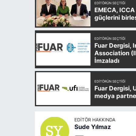
EDITÖRÜN SEÇTIĞI
EMECA, ICCA v
güçlerini birle
EDITÖRÜN SEÇTIĞI
Fuar Dergisi, 
Association (
İmzaladı
EDITÖRÜN SEÇTIĞI
Fuar Dergisi, 
medya partner
EDITÖR HAKKINDA
Sude Yılmaz